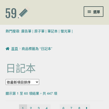
跳至導覽列
跳至主要內容
選單
(02)7729-4140
熱門搜尋:
廣告筆
|
原子筆
|
筆記本
|
螢光筆
|
sales@59pen.com
首頁
商品標籤為 “日記本”
聯絡我們
日記本
依最新項目排序
顯示第 1 至 60 項結果，共 447 項
1
2
3
4
...
6
7
8