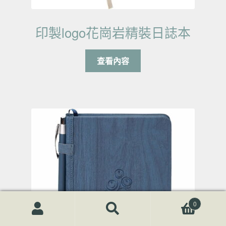
印製logo花崗岩精裝日誌本
查看內容
0
搜尋關鍵字:
搜
尋