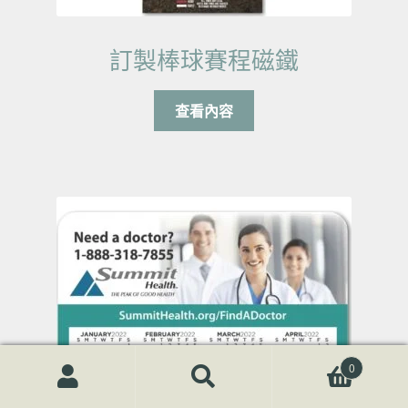
訂製棒球賽程磁鐵
查看內容
0
搜尋關鍵字:
搜
尋