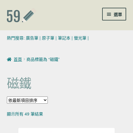
跳至導覽列
跳至主要內容
選單
(02)7729-4140
熱門搜尋:
廣告筆
|
原子筆
|
筆記本
|
螢光筆
|
sales@59pen.com
首頁
商品標籤為 “磁鐵”
聯絡我們
磁鐵
依最新項目排序
顯示所有 49 筆結果