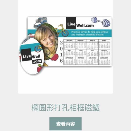
橢圓形打孔相框磁鐵
查看內容