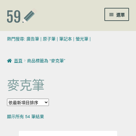
跳至導覽列
跳至主要內容
選單
(02)7729-4140
熱門搜尋:
廣告筆
|
原子筆
|
筆記本
|
螢光筆
|
sales@59pen.com
首頁
商品標籤為 “麥克筆”
聯絡我們
麥克筆
依最新項目排序
顯示所有 54 筆結果