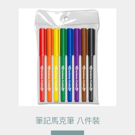
筆記馬克筆 八件裝