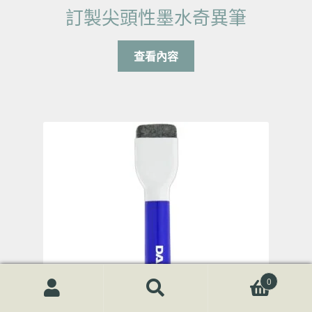
訂製尖頭性墨水奇異筆
查看內容
0
搜尋關鍵字:
搜
尋