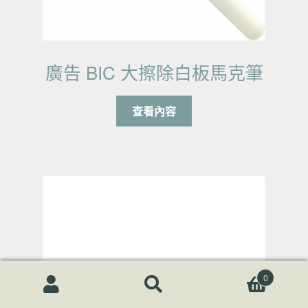
廣告 BIC 大擦除白板馬克筆
查看內容
0
搜尋關鍵字:
搜
尋