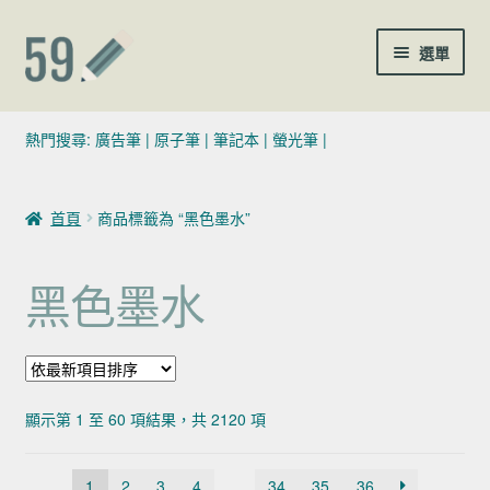
跳至導覽列
跳至主要內容
選單
(02)7729-4140
熱門搜尋:
廣告筆
|
原子筆
|
筆記本
|
螢光筆
|
sales@59pen.com
首頁
商品標籤為 “黑色墨水”
聯絡我們
黑色墨水
依最新項目排序
顯示第 1 至 60 項結果，共 2120 項
1
2
3
4
...
34
35
36