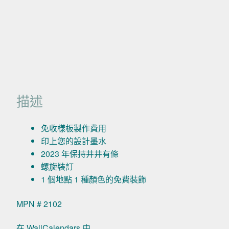
描述
免收樣板製作費用
印上您的設計墨水
2023 年保持井井有條
螺旋裝訂
1 個地點 1 種顏色的免費裝飾
MPN # 2102
在 WallCalendars 中