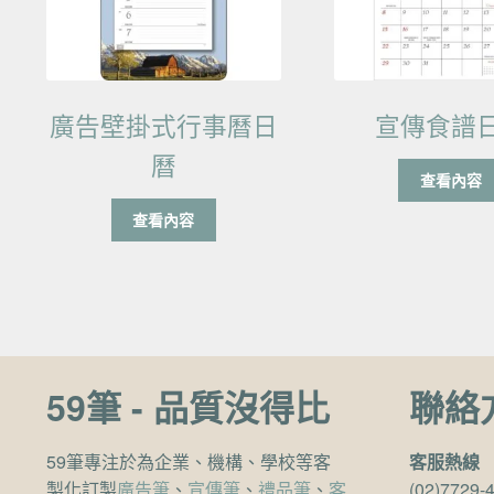
廣告壁掛式行事曆日
宣傳食譜
曆
查看內容
查看內容
59筆 - 品質沒得比
聯絡
59筆專注於為企業、機構、學校等客
客服熱線
製化訂製
廣告筆
、
宣傳筆
、
禮品筆
、
客
(02)7729-