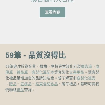
查看內容
59筆 - 品質沒得比
59筆專注於為企業、機構、學校等客製化訂製
廣告筆
、
宣
傳筆
、
禮品筆
、
客製化筆記本
等客製化
文書用品
。讓客製
化禮品筆增加您的品牌知名度。想了解更多
客製化禮品
、
贈品
、
宣導品
、
股東會紀念品
、尾牙禮品，隨時可與我
們聯絡
禮品
查詢。