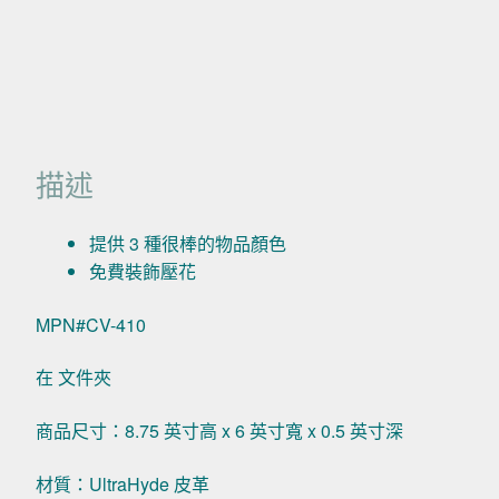
描述
提供 3 種很棒的物品顏色
免費裝飾壓花
MPN#CV-410
在 文件夾
商品尺寸：8.75 英寸高 x 6 英寸寬 x 0.5 英寸深
材質：UltraHyde 皮革