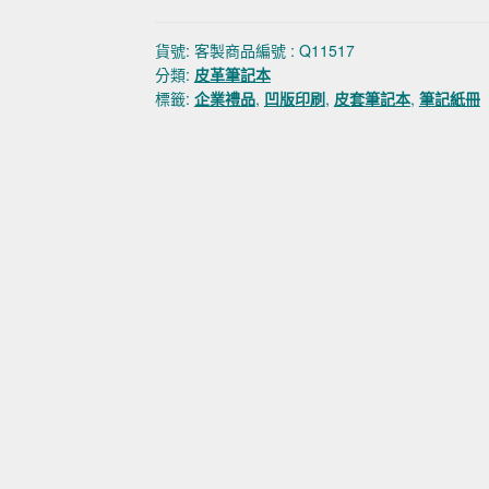
貨號:
客製商品編號 : Q11517
分類:
皮革筆記本
標籤:
企業禮品
,
凹版印刷
,
皮套筆記本
,
筆記紙冊