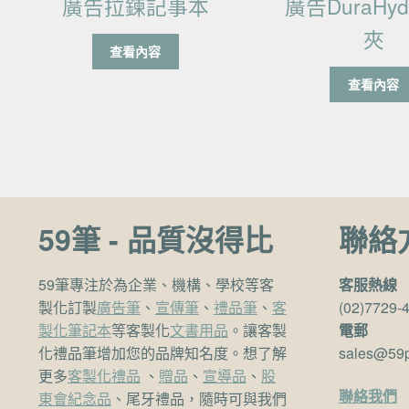
廣告拉鍊記事本
廣告DuraHy
夾
查看內容
查看內容
59筆 - 品質沒得比
聯絡
59筆專注於為企業、機構、學校等客
客服熱線
製化訂製
廣告筆
、
宣傳筆
、
禮品筆
、
客
(02)7729-
製化筆記本
等客製化
文書用品
。讓客製
電郵
化禮品筆增加您的品牌知名度。想了解
sales@59
更多
客製化禮品
、
贈品
、
宣導品
、
股
聯絡我們
東會紀念品
、尾牙禮品，隨時可與我們