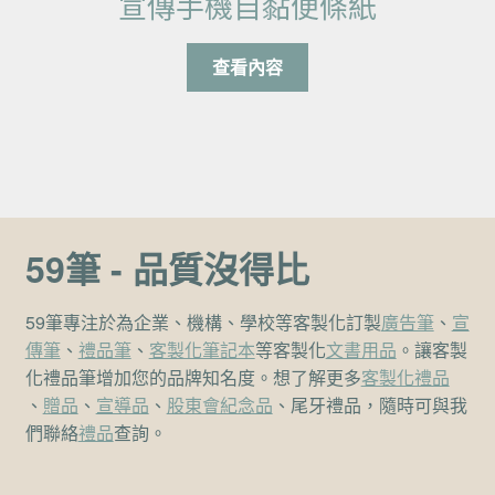
宣傳手機自黏便條紙
查看內容
59筆 - 品質沒得比
59筆專注於為企業、機構、學校等客製化訂製
廣告筆
、
宣
傳筆
、
禮品筆
、
客製化筆記本
等客製化
文書用品
。讓客製
化禮品筆增加您的品牌知名度。想了解更多
客製化禮品
、
贈品
、
宣導品
、
股東會紀念品
、尾牙禮品，隨時可與我
們聯絡
禮品
查詢。