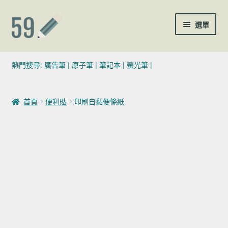
跳至導覽列
跳至主要內容
選單
(02)7729-4140
熱門搜尋:
廣告筆
|
原子筆
|
筆記本
|
螢光筆
|
sales@59pen.com
首頁
便利貼
印刷自黏便條紙
聯絡我們