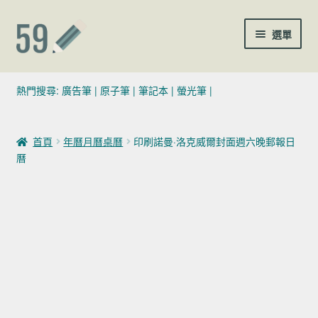
跳至導覽列
跳至主要內容
選單
(02)7729-4140
熱門搜尋:
廣告筆
|
原子筆
|
筆記本
|
螢光筆
|
sales@59pen.com
首頁
年曆月曆桌曆
印刷諾曼·洛克威爾封面週六晚郵報日
聯絡我們
曆