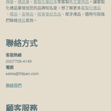
傳筆
、
禮品筆
、
客製化筆記本
等客製化
文書用品
。讓客製
化禮品筆增加您的品牌知名度。想了解更多
客製化禮品
、
贈品
、
宣導品
、
股東會紀念品
、尾牙禮品，隨時可與我
們聯絡
禮品
查詢。
聯絡方式
客服熱線
(02)7729-4140
電郵
sales@59pen.com
聯絡我們
顧客服務