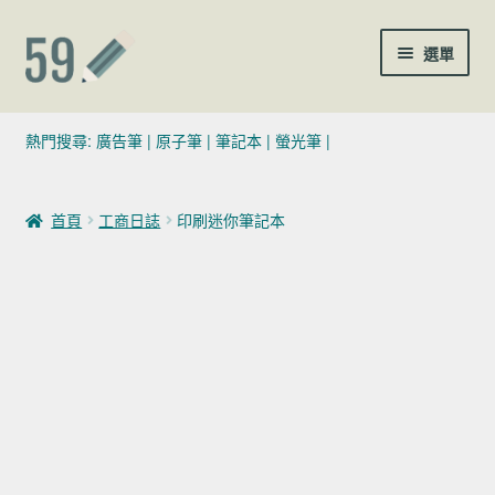
跳至導覽列
跳至主要內容
選單
(02)7729-4140
熱門搜尋:
廣告筆
|
原子筆
|
筆記本
|
螢光筆
|
sales@59pen.com
首頁
工商日誌
印刷迷你筆記本
聯絡我們