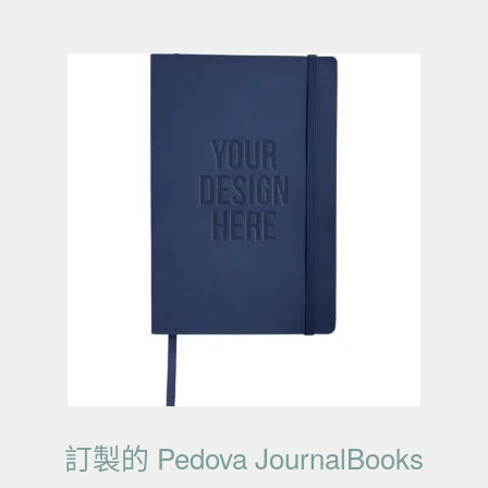
訂製的 Pedova JournalBooks