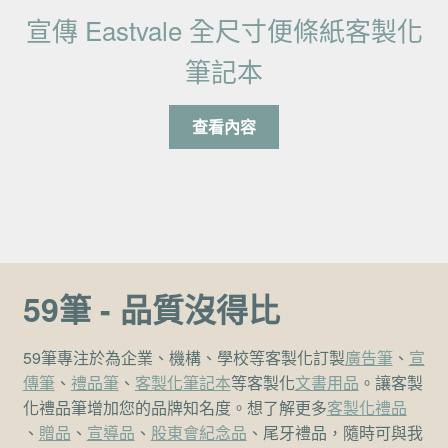
宣傳 Eastvale 全尺寸便條紙客製化
筆記本
查看內容
59筆 - 品質沒得比
59筆專注於為企業、機構、學校等客製化訂製
廣告筆
、
宣
傳筆
、
禮品筆
、
客製化筆記本
等客製化
文書用品
。讓客製
化禮品筆增加您的品牌知名度。想了解更多
客製化禮品
、
贈品
、
宣導品
、
股東會紀念品
、尾牙禮品，隨時可與我