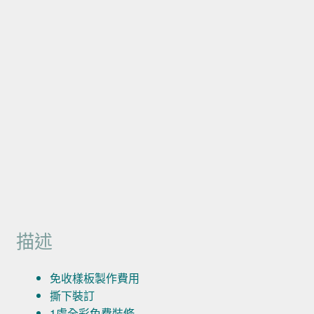
描述
免收樣板製作費用
撕下裝訂
1處全彩免費裝修