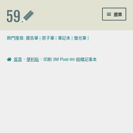
跳至導覽列
跳至主要內容
選單
(02)7729-4140
熱門搜尋:
廣告筆
|
原子筆
|
筆記本
|
螢光筆
|
sales@59pen.com
首頁
便利貼
印刷 3M Post-it® 組織記事本
聯絡我們