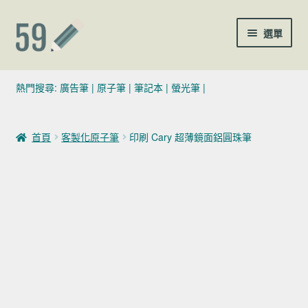
跳至導覽列
跳至主要內容
選單
(02)7729-4140
熱門搜尋:
廣告筆
|
原子筆
|
筆記本
|
螢光筆
|
sales@59pen.com
首頁
客製化原子筆
印刷 Cary 超薄鏡面鋁圓珠筆
聯絡我們