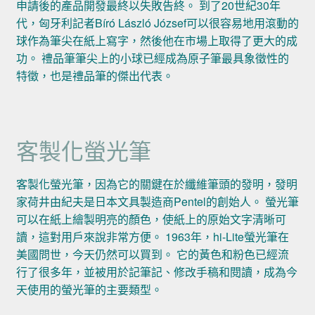
申請後的產品開發最終以失敗告終。 到了20世紀30年
代，匈牙利記者Bíró László József可以很容易地用滾動的
球作為筆尖在紙上寫字，然後他在市場上取得了更大的成
功。 禮品筆筆尖上的小球已經成為原子筆最具象徵性的
特徵，也是禮品筆的傑出代表。
客製化螢光筆
客製化螢光筆，因為它的關鍵在於纖維筆頭的發明，發明
家荷井由紀夫是日本文具製造商Pentel的創始人。 螢光筆
可以在紙上繪製明亮的顏色，使紙上的原始文字清晰可
讀，這對用戶來說非常方便。 1963年，hi-Lite螢光筆在
美國問世，今天仍然可以買到。 它的黃色和粉色已經流
行了很多年，並被用於記筆記、修改手稿和閱讀，成為今
天使用的螢光筆的主要類型。