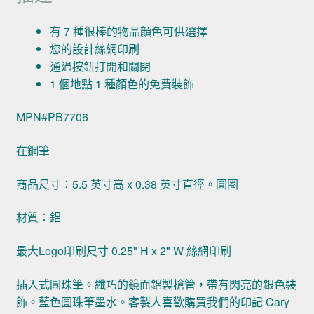
有 7 種很棒的物品顏色可供選擇
您的設計絲網印刷
通過按鈕打開和關閉
1 個地點 1 種顏色的免費裝飾
MPN#PB7706
在鋼筆
商品尺寸：5.5 英寸高 x 0.38 英寸直徑。圓圈
材質：鋁
最大Logo印刷尺寸 0.25" H x 2" W 絲網印刷
插入式圓珠筆。纖巧的鏡面鋁製槍管，帶有閃亮的銀色裝
飾。藍色圓珠筆墨水。客製人喜歡購買我們的印記 Cary