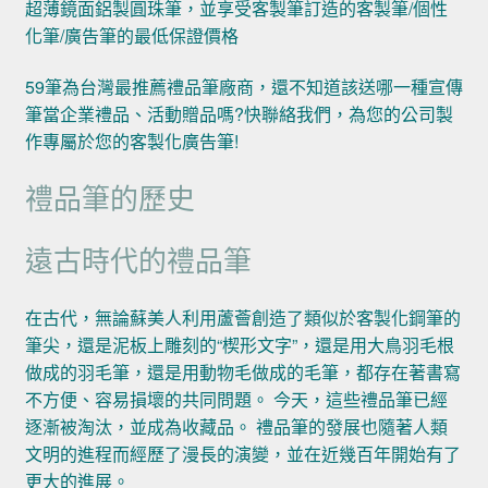
超薄鏡面鋁製圓珠筆，並享受客製筆訂造的客製筆/個性
化筆/廣告筆的最低保證價格
59筆為台灣最推薦禮品筆廠商，還不知道該送哪一種宣傳
筆當企業禮品、活動贈品嗎?快聯絡我們，為您的公司製
作專屬於您的客製化廣告筆!
禮品筆的歷史
遠古時代的禮品筆
在古代，無論蘇美人利用蘆薈創造了類似於客製化鋼筆的
筆尖，還是泥板上雕刻的“楔形文字”，還是用大鳥羽毛根
做成的羽毛筆，還是用動物毛做成的毛筆，都存在著書寫
不方便、容易損壞的共同問題。 今天，這些禮品筆已經
逐漸被淘汰，並成為收藏品。 禮品筆的發展也隨著人類
文明的進程而經歷了漫長的演變，並在近幾百年開始有了
更大的進展。