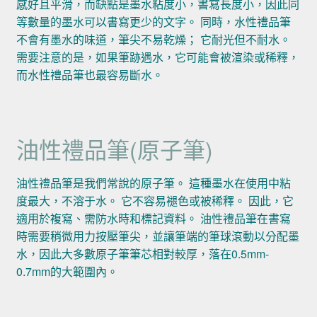
感好且平滑，而缺點是墨水粘度小，書寫長度小，因此同
等數量的墨水可以書寫更少的文字。 同時，水性禮品筆
不會有墨水的味道，筆尖不易乾燥； 它耐光但不耐水。
需要注意的是，如果筆跡遇水，它可能會被渲染或稀釋，
而水性禮品筆也最容易斷水。
油性禮品筆(原子筆)
油性禮品筆是我們常說的原子筆。 這種墨水在使用中粘
度最大，不溶于水。 它不容易褪色或被稀釋。 因此，它
適用於複寫、需防水時和標記資料。 油性禮品筆在書寫
時需要稍微用力按壓筆尖，並讓筆端的筆球滾動以分配墨
水，因此大多數原子筆筆芯相對較厚，落在0.5mm-
0.7mm的大範圍內。