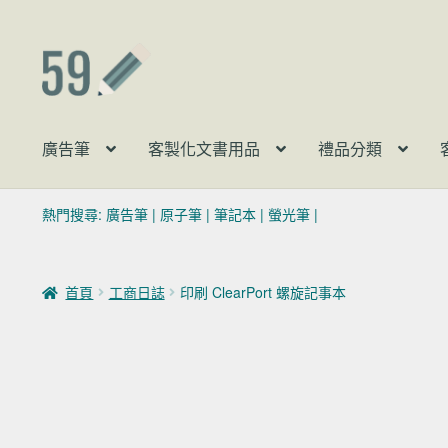
跳至導覽列
跳至主要內容
廣告筆
客製化文書用品
禮品分類
熱門搜尋:
廣告筆
|
原子筆
|
筆記本
|
螢光筆
|
首頁
工商日誌
印刷 ClearPort 螺旋記事本