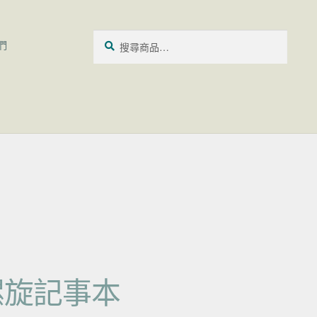
搜尋關鍵字:
搜
們
尋
t 螺旋記事本