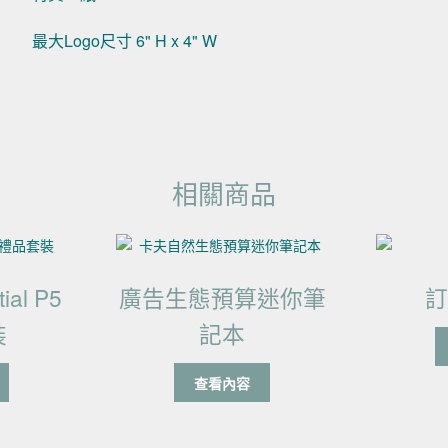
最大Logo尺寸 6" H x 4" W
相關商品
al P5
廣告生態預算迷你筆
裝
記本
查看內容