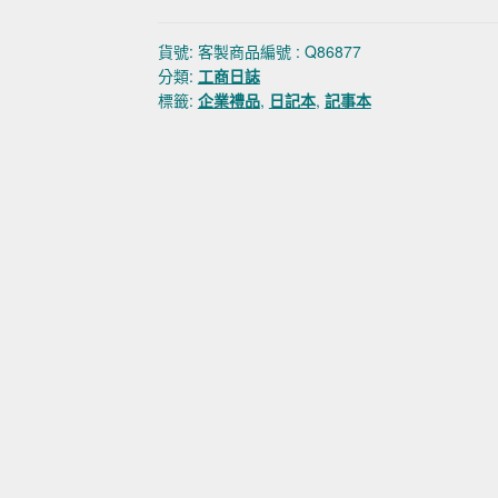
貨號:
客製商品編號 : Q86877
分類:
工商日誌
標籤:
企業禮品
,
日記本
,
記事本