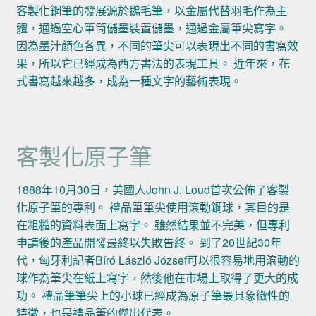
客製化鋼筆的發展源於鵝毛筆，以金屬代替羽毛作為主
體，通過空心筆筒儲墨裝置儲墨，通過金屬筆尖寫字。
因為墨汁顏色各異，不同的筆尖可以表現出不同的書寫效
果，所以它已經成為西方書法的表現工具。 近年來，花
式書寫越來越多，成為一種文字的藝術表現。
客製化原子筆
1888年10月30日，美國人John J. Loud首次公佈了客製
化原子筆的專利。 禮品筆筆尖使用滾動鋼球，其目的是
在粗糙的資料表面上寫字。 雖然結果並不完美，但專利
申請後的產品開發最終以失敗告終。 到了20世紀30年
代，匈牙利記者Bíró László József可以很容易地用滾動的
球作為筆尖在紙上寫字，然後他在市場上取得了更大的成
功。 禮品筆筆尖上的小球已經成為原子筆最具象徵性的
特徵，也是禮品筆的傑出代表。