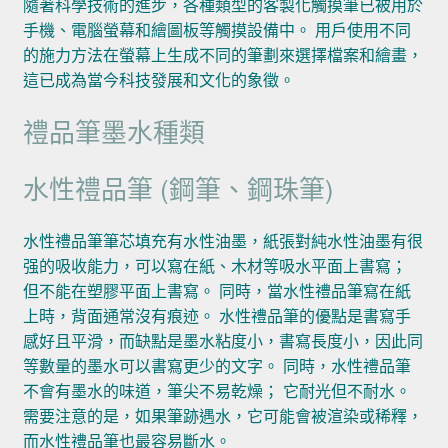
隨著科學技術的進步，各種類型的客製化觸摸筆已被用於
手機、電腦螢幕和繪圖板等觸摸設備中。 用戶使用不同
的施力方法在螢幕上生成不同的筆劃來選擇檔案和繪畫，
這已成為當今科技發展和文化的象徵。
禮品筆墨水種類
水性禮品筆 (鋼筆、鋼珠筆)
水性禮品筆筆芯填充有水性油墨，紙張對純水性油墨有很
强的吸收能力，可以寫在紙、木材等吸水平面上書寫；
但不能在塑膠平面上書寫。 同時，當水性禮品筆寫在紙
上時，背面通常沒有痕迹。 水性禮品筆的優點是書寫手
感好且平滑，而缺點是墨水粘度小，書寫長度小，因此同
等數量的墨水可以書寫更少的文字。 同時，水性禮品筆
不會有墨水的味道，筆尖不易乾燥； 它耐光但不耐水。
需要注意的是，如果筆跡遇水，它可能會被渲染或稀釋，
而水性禮品筆也最容易斷水。