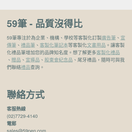
59筆 - 品質沒得比
59筆專注於為企業、機構、學校等客製化訂製
廣告筆
、
宣
傳筆
、
禮品筆
、
客製化筆記本
等客製化
文書用品
。讓客製
化禮品筆增加您的品牌知名度。想了解更多
客製化禮品
、
贈品
、
宣導品
、
股東會紀念品
、尾牙禮品，隨時可與我
們聯絡
禮品
查詢。
聯絡方式
客服熱線
(02)7729-4140
電郵
sales@59pen.com