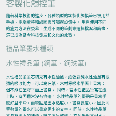
客製化觸控筆
隨著科學技術的進步，各種類型的客製化觸摸筆已被用於
手機、電腦螢幕和繪圖板等觸摸設備中。 用戶使用不同
的施力方法在螢幕上生成不同的筆劃來選擇檔案和繪畫，
這已成為當今科技發展和文化的象徵。
禮品筆墨水種類
水性禮品筆 (鋼筆、鋼珠筆)
水性禮品筆筆芯填充有水性油墨，紙張對純水性油墨有很
强的吸收能力，可以寫在紙、木材等吸水平面上書寫；
但不能在塑膠平面上書寫。 同時，當水性禮品筆寫在紙
上時，背面通常沒有痕迹。 水性禮品筆的優點是書寫手
感好且平滑，而缺點是墨水粘度小，書寫長度小，因此同
等數量的墨水可以書寫更少的文字。 同時，水性禮品筆
不會有墨水的味道，筆尖不易乾燥； 它耐光但不耐水。