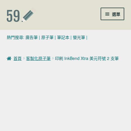
跳至導覽列
跳至主要內容
選單
(02)7729-4140
熱門搜尋:
廣告筆
|
原子筆
|
筆記本
|
螢光筆
|
sales@59pen.com
首頁
客製化原子筆
印刷 InkBend Xtra 美元符號 2 支筆
聯絡我們