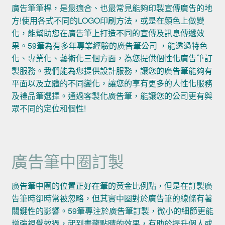
廣告筆筆桿，是最適合、也最常見能夠印製宣傳廣告的地
方!使用各式不同的LOGO印刷方法，或是在顏色上做變
化，能幫助您在廣告筆上打造不同的宣傳及訊息傳遞效
果。59筆為有多年專業經驗的廣告筆公司 ，能透過特色
化、專業化、藝術化三個方面，為您提供個性化廣告筆訂
製服務。我們能為您提供設計服務，讓您的廣告筆能夠有
平面以及立體的不同變化，讓您的享有更多的人性化服務
及禮品筆選擇。通過客製化廣告筆，能讓您的公司更有與
眾不同的定位和個性!
廣告筆中圈訂製
廣告筆中圈的位置正好在筆的黃金比例點，但是在訂製廣
告筆時卻時常被忽略，但其實中圈對於廣告筆的線條有著
關鍵性的影響。59筆專注於廣告筆訂製，微小的細節更能
增強視覺效過，起到畫龍點睛的效果，有助於提升個人或