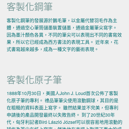
客製化鋼筆
客製化鋼筆的發展源於鵝毛筆，以金屬代替羽毛作為主
體，通過空心筆筒儲墨裝置儲墨，通過金屬筆尖寫字。
因為墨汁顏色各異，不同的筆尖可以表現出不同的書寫效
果，所以它已經成為西方書法的表現工具。 近年來，花
式書寫越來越多，成為一種文字的藝術表現。
客製化原子筆
1888年10月30日，美國人John J. Loud首次公佈了客製
化原子筆的專利。 禮品筆筆尖使用滾動鋼球，其目的是
在粗糙的資料表面上寫字。 雖然結果並不完美，但專利
申請後的產品開發最終以失敗告終。 到了20世紀30年
代，匈牙利記者Bíró László József可以很容易地用滾動的