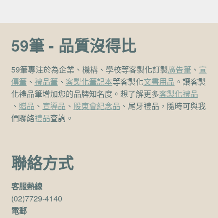
59筆 - 品質沒得比
59筆專注於為企業、機構、學校等客製化訂製
廣告筆
、
宣
傳筆
、
禮品筆
、
客製化筆記本
等客製化
文書用品
。讓客製
化禮品筆增加您的品牌知名度。想了解更多
客製化禮品
、
贈品
、
宣導品
、
股東會紀念品
、尾牙禮品，隨時可與我
們聯絡
禮品
查詢。
聯絡方式
客服熱線
(02)7729-4140
電郵