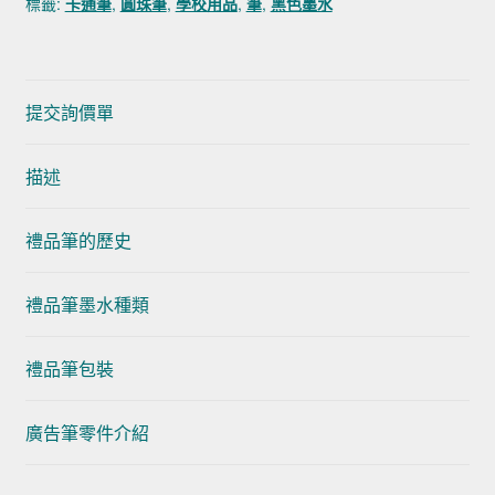
標籤:
卡通筆
,
圓珠筆
,
學校用品
,
筆
,
黑色墨水
提交詢價單
描述
禮品筆的歷史
禮品筆墨水種類
禮品筆包裝
廣告筆零件介紹