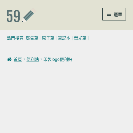
跳至導覽列
跳至主要內容
選單
(02)7729-4140
熱門搜尋:
廣告筆
|
原子筆
|
筆記本
|
螢光筆
|
sales@59pen.com
首頁
便利貼
印製logo便利貼
聯絡我們