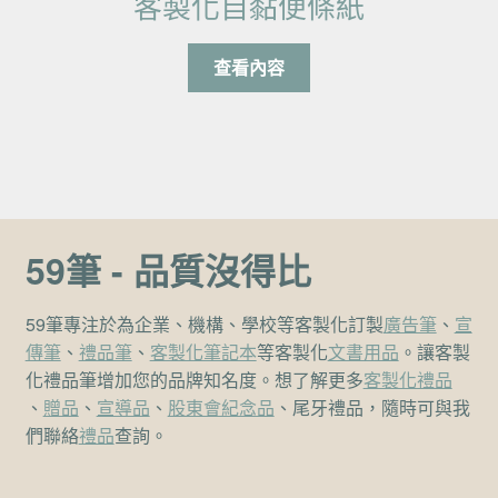
客製化自黏便條紙
查看內容
59筆 - 品質沒得比
59筆專注於為企業、機構、學校等客製化訂製
廣告筆
、
宣
傳筆
、
禮品筆
、
客製化筆記本
等客製化
文書用品
。讓客製
化禮品筆增加您的品牌知名度。想了解更多
客製化禮品
、
贈品
、
宣導品
、
股東會紀念品
、尾牙禮品，隨時可與我
們聯絡
禮品
查詢。