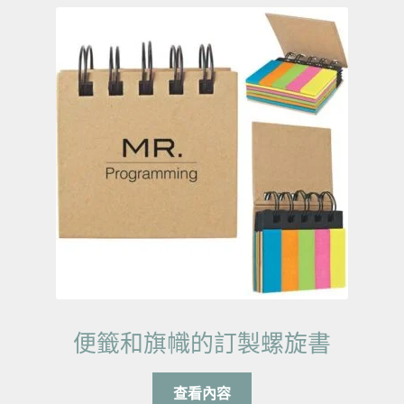
便籤和旗幟的訂製螺旋書
查看內容