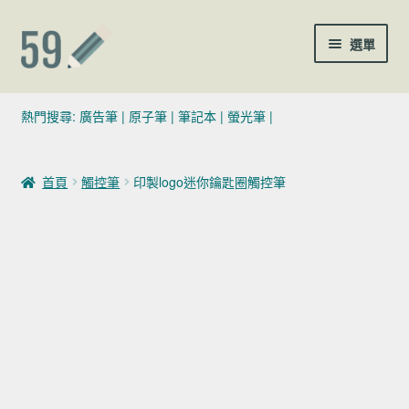
跳至導覽列
跳至主要內容
選單
(02)7729-4140
熱門搜尋:
廣告筆
|
原子筆
|
筆記本
|
螢光筆
|
sales@59pen.com
首頁
觸控筆
印製logo迷你鑰匙圈觸控筆
聯絡我們