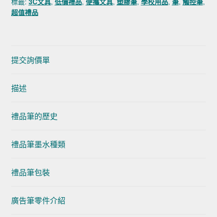
標籤:
3C文具
,
低價禮品
,
便攜文具
,
塑膠筆
,
學校用品
,
筆
,
觸控筆
,
超值禮品
提交詢價單
描述
禮品筆的歷史
禮品筆墨水種類
禮品筆包裝
廣告筆零件介紹