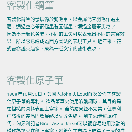
客製化鋼筆
客製化鋼筆的發展源於鵝毛筆，以金屬代替羽毛作為主
體，通過空心筆筒儲墨裝置儲墨，通過金屬筆尖寫字。
因為墨汁顏色各異，不同的筆尖可以表現出不同的書寫效
果，所以它已經成為西方書法的表現工具。 近年來，花
式書寫越來越多，成為一種文字的藝術表現。
客製化原子筆
1888年10月30日，美國人John J. Loud首次公佈了客製
化原子筆的專利。 禮品筆筆尖使用滾動鋼球，其目的是
在粗糙的資料表面上寫字。 雖然結果並不完美，但專利
申請後的產品開發最終以失敗告終。 到了20世紀30年
代，匈牙利記者Bíró László József可以很容易地用滾動的
球作為筆尖在紙上寫字，然後他在市場上取得了更大的成