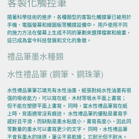
客製化觸控筆
隨著科學技術的進步，各種類型的客製化觸摸筆已被用於
手機、電腦螢幕和繪圖板等觸摸設備中。 用戶使用不同
的施力方法在螢幕上生成不同的筆劃來選擇檔案和繪畫，
這已成為當今科技發展和文化的象徵。
禮品筆墨水種類
水性禮品筆 (鋼筆、鋼珠筆)
水性禮品筆筆芯填充有水性油墨，紙張對純水性油墨有很
强的吸收能力，可以寫在紙、木材等吸水平面上書寫；
但不能在塑膠平面上書寫。 同時，當水性禮品筆寫在紙
上時，背面通常沒有痕迹。 水性禮品筆的優點是書寫手
感好且平滑，而缺點是墨水粘度小，書寫長度小，因此同
等數量的墨水可以書寫更少的文字。 同時，水性禮品筆
不會有墨水的味道，筆尖不易乾燥； 它耐光但不耐水。