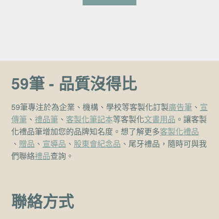
59筆 - 品質沒得比
59筆專注於為企業、機構、學校等客製化訂製
廣告筆
、
宣
傳筆
、
禮品筆
、
客製化筆記本
等客製化
文書用品
。讓客製
化禮品筆增加您的品牌知名度。想了解更多
客製化禮品
、
贈品
、
宣導品
、
股東會紀念品
、尾牙禮品，隨時可與我
們聯絡
禮品
查詢。
聯絡方式