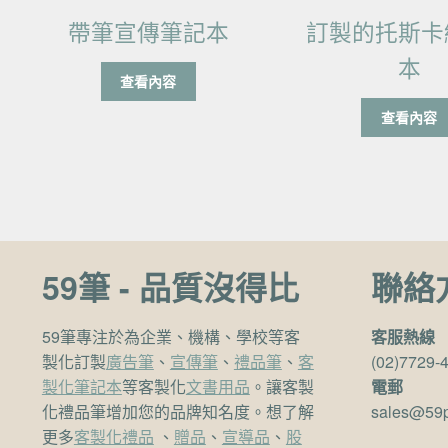
帶筆宣傳筆記本
訂製的托斯卡
本
查看內容
查看內容
59筆 - 品質沒得比
聯絡
59筆專注於為企業、機構、學校等客
客服熱線
製化訂製
廣告筆
、
宣傳筆
、
禮品筆
、
客
(02)7729-
製化筆記本
等客製化
文書用品
。讓客製
電郵
化禮品筆增加您的品牌知名度。想了解
sales@59
更多
客製化禮品
、
贈品
、
宣導品
、
股