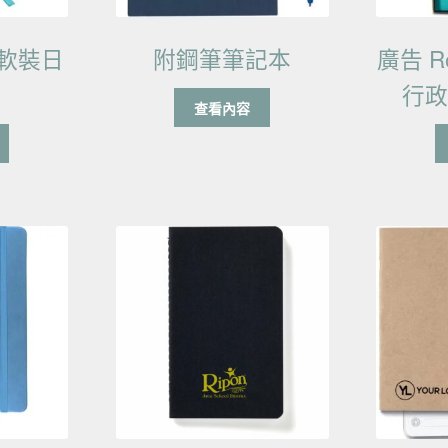
e 軟裝日
附鋼筆筆記本
廣告 R
行
查看內容