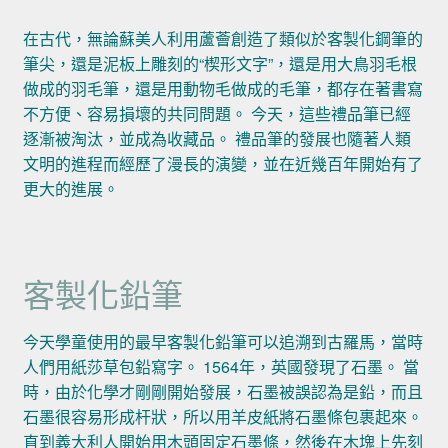
在古代，無論蘇美人利用蘆薈創造了類似於客製化鋼筆的
筆尖，還是泥板上雕刻的“楔形文字”，還是用大鳥羽毛根
做成的羽毛筆，還是用動物毛做成的毛筆，都存在著書寫
不方便、容易損壞的共同問題。 今天，這些禮品筆已經
逐漸被淘汰，並成為收藏品。 禮品筆的發展也隨著人類
文明的進程而經歷了漫長的演變，並在近幾百年開始有了
更大的進展。
客製化鉛筆
今天學童使用的最早客製化鉛筆可以追溯到古羅馬，當時
人們用紙莎草包鉛寫字。 1564年，英國發現了石墨。 當
時，由於化學才剛剛開始發展，石墨被誤認為是鉛，而且
石墨很容易形成杆狀，所以用羊皮紙將石墨條包裹起來。
直到義大利人開始用木頭固定石墨條，然後在木塊上先刻