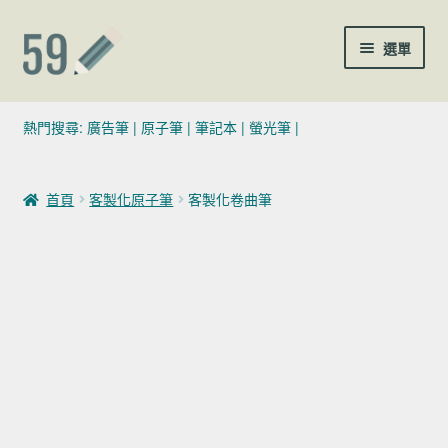
跳至導覽列
跳至主要內容
選單
(02)7729-4140
熱門搜尋:
廣告筆
|
原子筆
|
筆記本
|
螢光筆
|
sales@59pen.com
首頁
客製化原子筆
客製化卷曲筆
聯絡我們