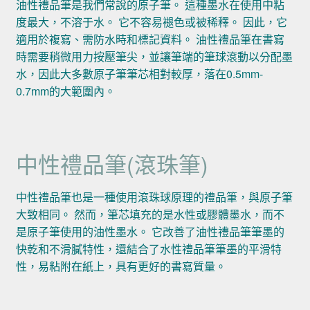
油性禮品筆是我們常說的原子筆。 這種墨水在使用中粘
度最大，不溶于水。 它不容易褪色或被稀釋。 因此，它
適用於複寫、需防水時和標記資料。 油性禮品筆在書寫
時需要稍微用力按壓筆尖，並讓筆端的筆球滾動以分配墨
水，因此大多數原子筆筆芯相對較厚，落在0.5mm-
0.7mm的大範圍內。
中性禮品筆(滾珠筆)
中性禮品筆也是一種使用滾珠球原理的禮品筆，與原子筆
大致相同。 然而，筆芯填充的是水性或膠體墨水，而不
是原子筆使用的油性墨水。 它改善了油性禮品筆筆墨的
快乾和不滑膩特性，還結合了水性禮品筆筆墨的平滑特
性，易粘附在紙上，具有更好的書寫質量。