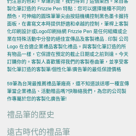
們注意的色彩。幸運的是，我們得到了這個東西。來自客
製化筆訂造的 Frizzie Pen 特點：您可以選擇幾種不同的
顏色，可伸縮的圓珠筆筆尖由按鈕機構控制黑色墨卡握持
面板，在書寫文本時提供舒適和卓越的控制，筆桿上客製
化印刷設計或Logo印刷絲網 Frizzie Pen 是任何組織或企
業在特殊活動中分發的絕佳宣傳品及客製禮品 . 印製 公司
Logo 在合適企業禮品客製化禮品。與客製化筆訂造的所
有物品一樣，它保證在預定的截止日期或之前到達。今天
訂購你的。客製人喜歡獲得我們的客製卷曲筆，並享受客
製化筆訂造的客製筆/個性化筆/廣告筆的最低保證價格
59筆為台灣最推薦禮品筆廠商，還不知道該送哪一種宣傳
筆當企業禮品、活動贈品嗎?快聯絡我們，為您的公司製
作專屬於您的客製化廣告筆!
禮品筆的歷史
遠古時代的禮品筆