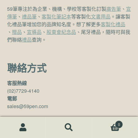
59筆專注於為企業、機構、學校等客製化訂製
廣告筆
、
宣
傳筆
、
禮品筆
、
客製化筆記本
等客製化
文書用品
。讓客製
化禮品筆增加您的品牌知名度。想了解更多
客製化禮品
、
贈品
、
宣導品
、
股東會紀念品
、尾牙禮品，隨時可與我
們聯絡
禮品
查詢。
聯絡方式
客服熱線
(02)7729-4140
電郵
sales@59pen.com
聯絡我們
0
搜尋關鍵字:
搜
尋