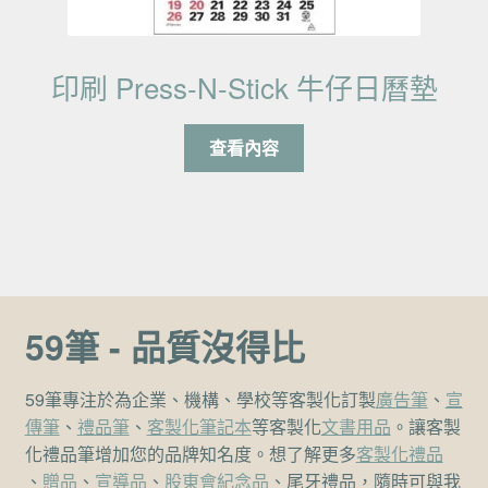
印刷 Press-N-Stick 牛仔日曆墊
查看內容
59筆 - 品質沒得比
59筆專注於為企業、機構、學校等客製化訂製
廣告筆
、
宣
傳筆
、
禮品筆
、
客製化筆記本
等客製化
文書用品
。讓客製
化禮品筆增加您的品牌知名度。想了解更多
客製化禮品
、
贈品
、
宣導品
、
股東會紀念品
、尾牙禮品，隨時可與我