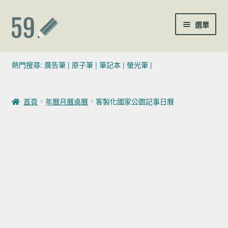
跳至導覽列
跳至主要內容
選單
(02)7729-4140
熱門搜尋:
廣告筆
|
原子筆
|
筆記本
|
螢光筆
|
sales@59pen.com
首頁
年曆月曆桌曆
客製化國家公園記事日曆
聯絡我們