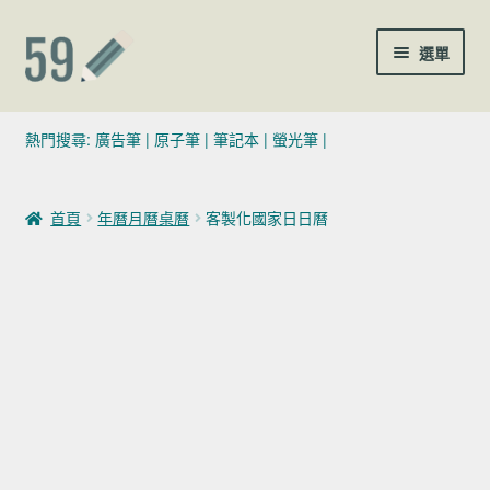
跳至導覽列
跳至主要內容
選單
(02)7729-4140
熱門搜尋:
廣告筆
|
原子筆
|
筆記本
|
螢光筆
|
sales@59pen.com
首頁
年曆月曆桌曆
客製化國家日日曆
聯絡我們