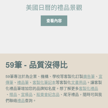
美國日曆的禮品景觀
查看內容
59筆 - 品質沒得比
59筆專注於為企業、機構、學校等客製化訂製
廣告筆
、
宣
傳筆
、
禮品筆
、
客製化筆記本
等客製化
文書用品
。讓客製
化禮品筆增加您的品牌知名度。想了解更多
客製化禮品
、
贈品
、
宣導品
、
股東會紀念品
、尾牙禮品，隨時可與我
們聯絡
禮品
查詢。