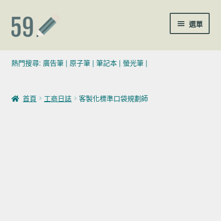
跳至導覽列
跳至主要內容
選單
(02)7729-4140
熱門搜尋:
廣告筆
|
原子筆
|
筆記本
|
螢光筆
|
sales@59pen.com
首頁
工商日誌
客製化標準口袋規劃師
聯絡我們