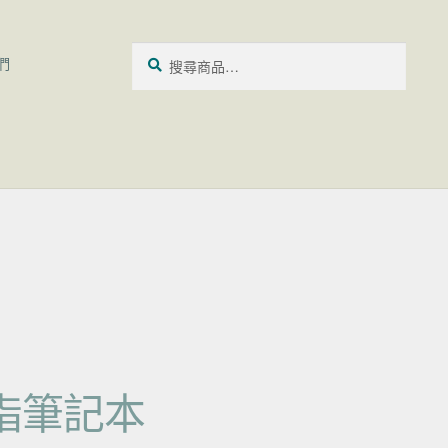
搜尋關鍵字:
搜
們
尋
指筆記本