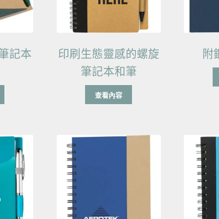
筆記本
印刷生態靈感的螺旋
附
筆記本和筆
查看內容