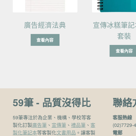
廣告經濟法典
宣傳冰糕筆記
套裝
查看內容
查看內容
59筆 - 品質沒得比
聯絡
59筆專注於為企業、機構、學校等客
客服熱線
製化訂製
廣告筆
、
宣傳筆
、
禮品筆
、
客
(02)7729-
製化筆記本
等客製化
文書用品
。讓客製
電郵