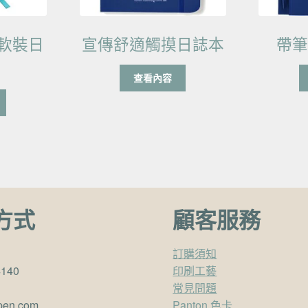
e 軟裝日
宣傳舒適觸摸日誌本
帶
查看內容
方式
顧客服務
訂購須知
4140
印刷工藝
常見問題
pen.com
Panton 色卡