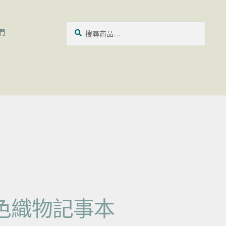
搜尋關鍵字:
搜
們
尋
色織物記事本