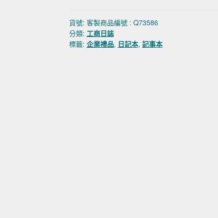
貨號:
客製商品編號 : Q73586
分類:
工商日誌
標籤:
企業禮品
,
日記本
,
記事本