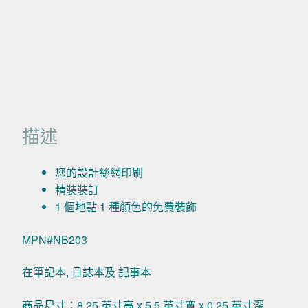
描述
您的設計絲網印刷
精裝裝訂
1 個地點 1 種顏色的免費裝飾
MPN#NB203
在筆記本, 日誌本及 記事本
商品尺寸：8.25 英寸高 x 5.5 英寸寬 x 0.25 英寸深