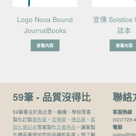
Logo Nova Bound
宣傳 Solstic
JournalBooks
誌本
查看內容
查看內容
59筆 - 品質沒得比
聯絡
59筆專注於為企業、機構、學校等客
客服熱線
製化訂製
廣告筆
、
宣傳筆
、
禮品筆
、
客
(02)7729-
製化筆記本
等客製化
文書用品
。讓客製
電郵
化禮品筆增加您的品牌知名度。想了解
sales@59