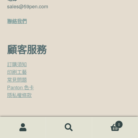
sales@59pen.com
聯絡我們
顧客服務
訂購須知
印刷工藝
常見問題
Panton 色卡
隱私權條款
0
禮品客製贊助廠商
搜尋關鍵字:
搜
尋