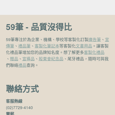
59筆 - 品質沒得比
59筆專注於為企業、機構、學校等客製化訂製
廣告筆
、
宣
傳筆
、
禮品筆
、
客製化筆記本
等客製化
文書用品
。讓客製
化禮品筆增加您的品牌知名度。想了解更多
客製化禮品
、
贈品
、
宣導品
、
股東會紀念品
、尾牙禮品，隨時可與我
們聯絡
禮品
查詢。
聯絡方式
客服熱線
(02)7729-4140
電郵