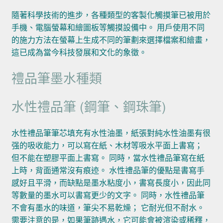
隨著科學技術的進步，各種類型的客製化觸摸筆已被用於
手機、電腦螢幕和繪圖板等觸摸設備中。 用戶使用不同
的施力方法在螢幕上生成不同的筆劃來選擇檔案和繪畫，
這已成為當今科技發展和文化的象徵。
禮品筆墨水種類
水性禮品筆 (鋼筆、鋼珠筆)
水性禮品筆筆芯填充有水性油墨，紙張對純水性油墨有很
强的吸收能力，可以寫在紙、木材等吸水平面上書寫；
但不能在塑膠平面上書寫。 同時，當水性禮品筆寫在紙
上時，背面通常沒有痕迹。 水性禮品筆的優點是書寫手
感好且平滑，而缺點是墨水粘度小，書寫長度小，因此同
等數量的墨水可以書寫更少的文字。 同時，水性禮品筆
不會有墨水的味道，筆尖不易乾燥； 它耐光但不耐水。
需要注意的是，如果筆跡遇水，它可能會被渲染或稀釋，