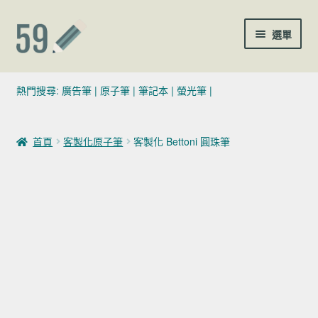
跳至導覽列
跳至主要內容
選單
(02)7729-4140
熱門搜尋:
廣告筆
|
原子筆
|
筆記本
|
螢光筆
|
sales@59pen.com
首頁
客製化原子筆
客製化 Bettoni 圓珠筆
聯絡我們