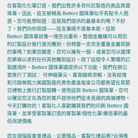
在客製化化筆訂造，我們出售許多貝托尼製造的高品質圓
珠筆。因此，這支被稱為 Bettoni 圓珠筆似乎有點令人困
惑。您可能想知道：這是我們提供的最基本的嗎？不好
了。我們向你保證——這支筆絕不是基本款。這款
Bettoni 圓珠筆就像一塊空白畫布。整個金屬桶可以用您
的訂製設計進行激光雕刻。你想要一支完全覆蓋金屬笑臉
的筆嗎？如果您願意，您可以擁有一個 – 或者您可以選擇
您夢寐以求的任何其他雕刻設計。除了這個令人驚嘆的訂
製選項外，Bettoni 圓珠筆還提供以下功能，我們在辦公
室進行了測試： 可伸縮筆尖，書寫線條流暢，沒有結塊
和污跡無阻力美國製造的黑色墨盒每家公司都希望在其節
日禮物上進行訂製旋轉。使用這款 Bettoni 圓珠筆，您可
以確定您正在為您的客戶提供他們從未見過的高端禮物。
今天訂購你的！客製化人喜歡購買我們的印刷 Bettoni 圓
珠筆，並享受客製筆訂造的客製筆/個性化筆/廣告筆的最
低保證價格
您在煩惱股東會禮品、企業贈品、客製化禮品嗎?台灣推