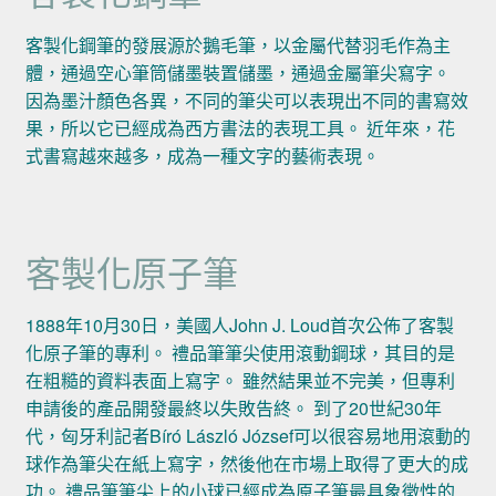
客製化鋼筆的發展源於鵝毛筆，以金屬代替羽毛作為主
體，通過空心筆筒儲墨裝置儲墨，通過金屬筆尖寫字。
因為墨汁顏色各異，不同的筆尖可以表現出不同的書寫效
果，所以它已經成為西方書法的表現工具。 近年來，花
式書寫越來越多，成為一種文字的藝術表現。
客製化原子筆
1888年10月30日，美國人John J. Loud首次公佈了客製
化原子筆的專利。 禮品筆筆尖使用滾動鋼球，其目的是
在粗糙的資料表面上寫字。 雖然結果並不完美，但專利
申請後的產品開發最終以失敗告終。 到了20世紀30年
代，匈牙利記者Bíró László József可以很容易地用滾動的
球作為筆尖在紙上寫字，然後他在市場上取得了更大的成
功。 禮品筆筆尖上的小球已經成為原子筆最具象徵性的