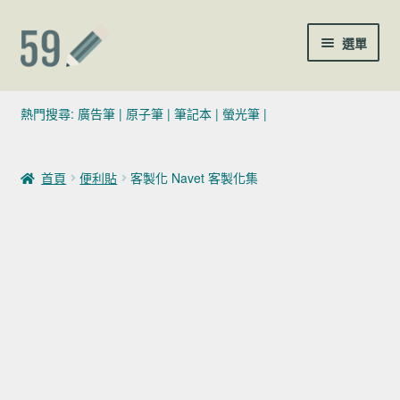
跳至導覽列
跳至主要內容
選單
(02)7729-4140
熱門搜尋:
廣告筆
|
原子筆
|
筆記本
|
螢光筆
|
sales@59pen.com
首頁
便利貼
客製化 Navet 客製化集
聯絡我們