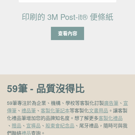
印刷的 3M Post-it® 便條紙
查看內容
59筆 - 品質沒得比
59筆專注於為企業、機構、學校等客製化訂製
廣告筆
、
宣
傳筆
、
禮品筆
、
客製化筆記本
等客製化
文書用品
。讓客製
化禮品筆增加您的品牌知名度。想了解更多
客製化禮品
、
贈品
、
宣導品
、
股東會紀念品
、尾牙禮品，隨時可與我
們聯絡
禮品
查詢。