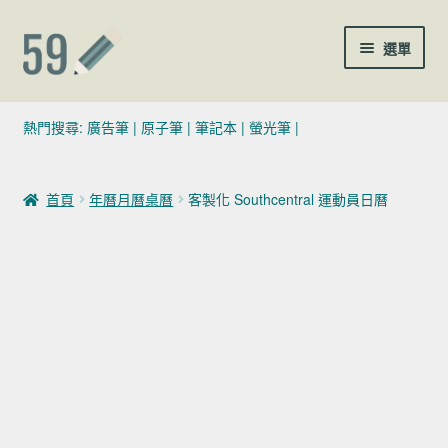
跳至導覽列
跳至主要內容
選單
(02)7729-4140
熱門搜尋:
廣告筆
|
原子筆
|
筆記本
|
螢光筆
|
sales@59pen.com
首頁
年曆月曆桌曆
客製化 Southcentral 運動員日曆
聯絡我們