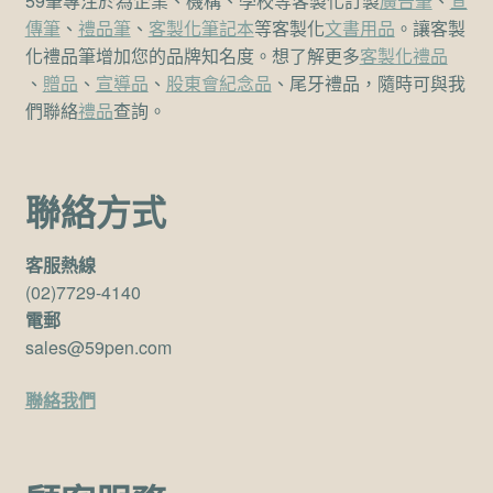
59筆專注於為企業、機構、學校等客製化訂製
廣告筆
、
宣
傳筆
、
禮品筆
、
客製化筆記本
等客製化
文書用品
。讓客製
化禮品筆增加您的品牌知名度。想了解更多
客製化禮品
、
贈品
、
宣導品
、
股東會紀念品
、尾牙禮品，隨時可與我
們聯絡
禮品
查詢。
聯絡方式
客服熱線
(02)7729-4140
電郵
sales@59pen.com
聯絡我們