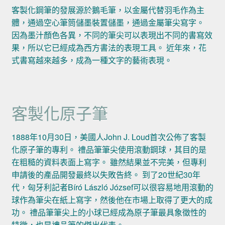
客製化鋼筆的發展源於鵝毛筆，以金屬代替羽毛作為主
體，通過空心筆筒儲墨裝置儲墨，通過金屬筆尖寫字。
因為墨汁顏色各異，不同的筆尖可以表現出不同的書寫效
果，所以它已經成為西方書法的表現工具。 近年來，花
式書寫越來越多，成為一種文字的藝術表現。
客製化原子筆
1888年10月30日，美國人John J. Loud首次公佈了客製
化原子筆的專利。 禮品筆筆尖使用滾動鋼球，其目的是
在粗糙的資料表面上寫字。 雖然結果並不完美，但專利
申請後的產品開發最終以失敗告終。 到了20世紀30年
代，匈牙利記者Bíró László József可以很容易地用滾動的
球作為筆尖在紙上寫字，然後他在市場上取得了更大的成
功。 禮品筆筆尖上的小球已經成為原子筆最具象徵性的
特徵，也是禮品筆的傑出代表。