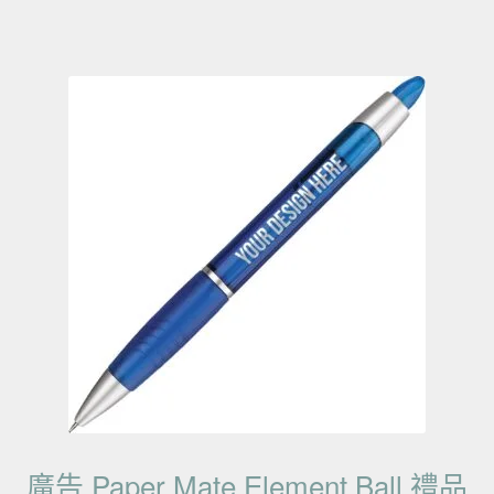
廣告 Paper Mate Element Ball 禮品