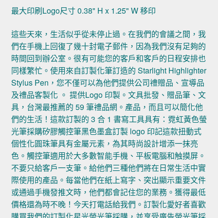
最大印刷Logo尺寸 0.38" H x 1.25" W 移印
這些天來，生活似乎從未停止過。在我們的會議之間，我
們在手機上回復了幾十封電子郵件，因為我們沒有足夠的
時間回到辦公室。很有可能您的客戶和客戶的日程安排也
同樣繁忙。使用來自訂製化筆訂造的 Starlight Highlighter
Stylus Pen，您不僅可以為他們提供公司禮贈品、宣導品
及禮品客製化 。 提供Logo 印製。文具批發、贈品筆、文
具，台灣最推薦的 59 筆禮品網。產品，而且可以簡化他
們的生活！這款訂製的 3 合 1 書寫工具具有：霓虹黃色螢
光筆採購矽膠觸控筆黑色墨盒訂製 logo 印記這款扭動式
個性化圓珠筆具有金屬元素，為其時尚設計增添一抹亮
色。觸控筆適用於大多數智能手機、平板電腦和触摸屏。
不要只給客戶一支筆。給他們三種他們將在日常生活中實
際使用的產品。每當他們在紙上寫字、突出顯示重要文件
或通過手機發推文時，他們都會記住您的業務。獲得最低
價格還為時不晚！今天打電話給我們。訂製化愛好者喜歡
購買我們的訂製化星光螢光筆採購，並享受廣告螢光筆採