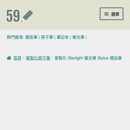
跳至導覽列
跳至主要內容
選單
(02)7729-4140
熱門搜尋:
廣告筆
|
原子筆
|
筆記本
|
螢光筆
|
sales@59pen.com
首頁
客製化原子筆
客製化 Starlight 螢光筆 Stylus 禮品筆
聯絡我們