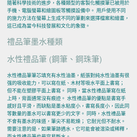
隨著科學技術的進步，各種類型的客製化觸摸筆已被用於
手機、電腦螢幕和繪圖板等觸摸設備中。 用戶使用不同
的施力方法在螢幕上生成不同的筆劃來選擇檔案和繪畫，
這已成為當今科技發展和文化的象徵。
禮品筆墨水種類
水性禮品筆 (鋼筆、鋼珠筆)
水性禮品筆筆芯填充有水性油墨，紙張對純水性油墨有很
强的吸收能力，可以寫在紙、木材等吸水平面上書寫；
但不能在塑膠平面上書寫。 同時，當水性禮品筆寫在紙
上時，背面通常沒有痕迹。 水性禮品筆的優點是書寫手
感好且平滑，而缺點是墨水粘度小，書寫長度小，因此同
等數量的墨水可以書寫更少的文字。 同時，水性禮品筆
不會有墨水的味道，筆尖不易乾燥； 它耐光但不耐水。
需要注意的是，如果筆跡遇水，它可能會被渲染或稀釋，
而水性禮品筆也最容易斷水。