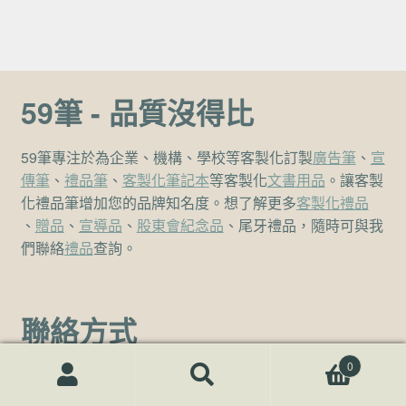
59筆 - 品質沒得比
59筆專注於為企業、機構、學校等客製化訂製
廣告筆
、
宣
傳筆
、
禮品筆
、
客製化筆記本
等客製化
文書用品
。讓客製
化禮品筆增加您的品牌知名度。想了解更多
客製化禮品
、
贈品
、
宣導品
、
股東會紀念品
、尾牙禮品，隨時可與我
們聯絡
禮品
查詢。
聯絡方式
0
客服熱線
搜尋關鍵字:
搜
(02)7729-4140
尋