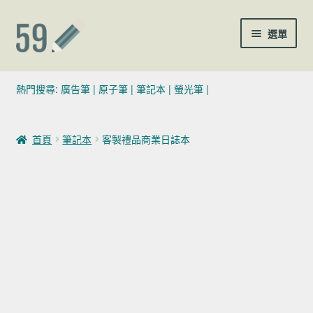
跳至導覽列
跳至主要內容
選單
(02)7729-4140
熱門搜尋:
廣告筆
|
原子筆
|
筆記本
|
螢光筆
|
sales@59pen.com
首頁
筆記本
客製禮品商業日誌本
聯絡我們