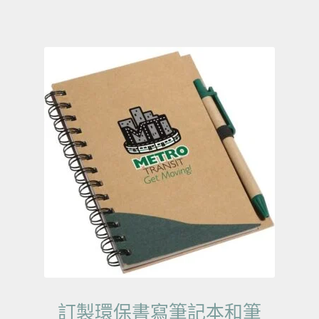
訂製環保書寫筆記本和筆