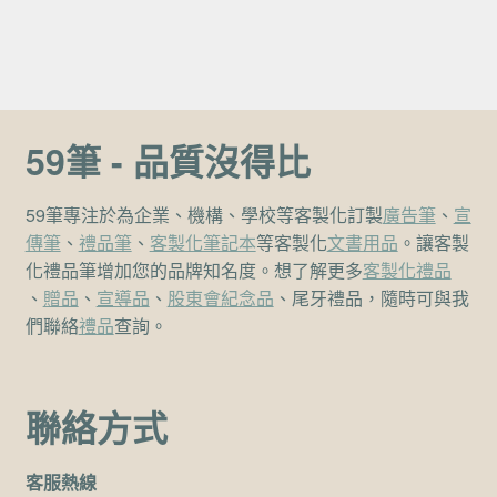
59筆 - 品質沒得比
59筆專注於為企業、機構、學校等客製化訂製
廣告筆
、
宣
傳筆
、
禮品筆
、
客製化筆記本
等客製化
文書用品
。讓客製
化禮品筆增加您的品牌知名度。想了解更多
客製化禮品
、
贈品
、
宣導品
、
股東會紀念品
、尾牙禮品，隨時可與我
們聯絡
禮品
查詢。
聯絡方式
客服熱線