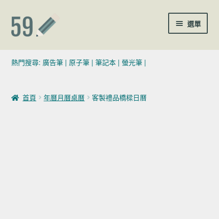
跳至導覽列
跳至主要內容
選單
(02)7729-4140
熱門搜尋:
廣告筆
|
原子筆
|
筆記本
|
螢光筆
|
sales@59pen.com
首頁
年曆月曆桌曆
客製禮品橋樑日曆
聯絡我們