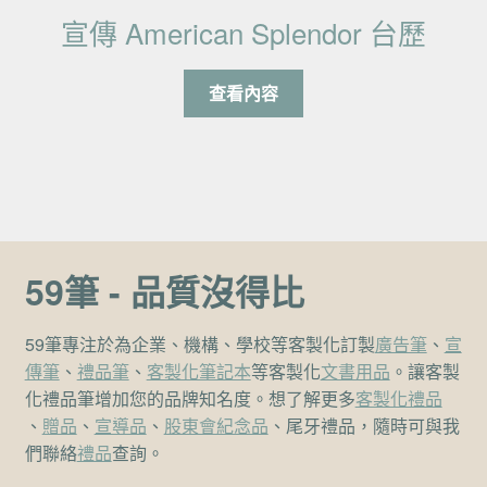
宣傳 American Splendor 台歷
查看內容
59筆 - 品質沒得比
59筆專注於為企業、機構、學校等客製化訂製
廣告筆
、
宣
傳筆
、
禮品筆
、
客製化筆記本
等客製化
文書用品
。讓客製
化禮品筆增加您的品牌知名度。想了解更多
客製化禮品
、
贈品
、
宣導品
、
股東會紀念品
、尾牙禮品，隨時可與我
們聯絡
禮品
查詢。