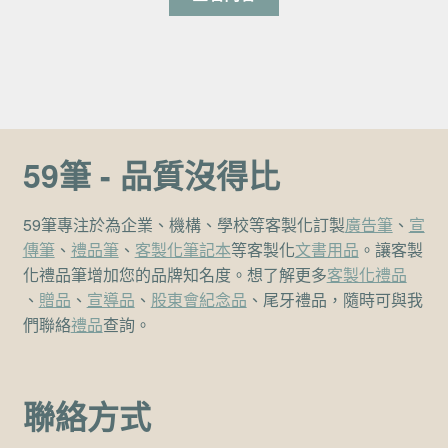
59筆 - 品質沒得比
59筆專注於為企業、機構、學校等客製化訂製
廣告筆
、
宣
傳筆
、
禮品筆
、
客製化筆記本
等客製化
文書用品
。讓客製
化禮品筆增加您的品牌知名度。想了解更多
客製化禮品
、
贈品
、
宣導品
、
股東會紀念品
、尾牙禮品，隨時可與我
們聯絡
禮品
查詢。
聯絡方式