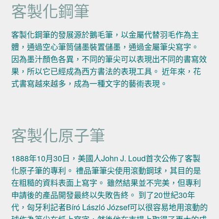
客製化鋼筆
客製化鋼筆的發展源於鵝毛筆，以金屬代替羽毛作為主
體，通過空心筆筒儲墨裝置儲墨，通過金屬筆尖寫字。
因為墨汁顏色各異，不同的筆尖可以表現出不同的書寫效
果，所以它已經成為西方書法的表現工具。 近年來，花
式書寫越來越多，成為一種文字的藝術表現。
客製化原子筆
1888年10月30日，美國人John J. Loud首次公佈了客製
化原子筆的專利。 禮品筆筆尖使用滾動鋼球，其目的是
在粗糙的資料表面上寫字。 雖然結果並不完美，但專利
申請後的產品開發最終以失敗告終。 到了20世紀30年
代，匈牙利記者Bíró László József可以很容易地用滾動的