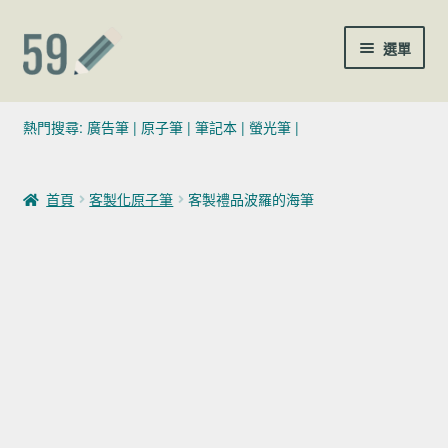
跳至導覽列
跳至主要內容
選單
(02)7729-4140
熱門搜尋:
廣告筆
|
原子筆
|
筆記本
|
螢光筆
|
sales@59pen.com
首頁
客製化原子筆
客製禮品波羅的海筆
聯絡我們