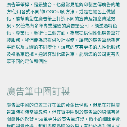
廣告筆筆桿，是最適合、也最常見能夠印製宣傳廣告的地
方!使用各式不同的LOGO印刷方法，或是在顏色上做變
化，能幫助您在廣告筆上打造不同的宣傳及訊息傳遞效
果。59筆為有多年專業經驗的廣告筆公司 ，能透過特色
化、專業化、藝術化三個方面，為您提供個性化廣告筆訂
製服務。我們能為您提供設計服務，讓您的廣告筆能夠有
平面以及立體的不同變化，讓您的享有更多的人性化服務
及禮品筆選擇。通過客製化廣告筆，能讓您的公司更有與
眾不同的定位和個性!
廣告筆中圈訂製
廣告筆中圈的位置正好在筆的黃金比例點，但是在訂製廣
告筆時卻時常被忽略，但其實中圈對於廣告筆的線條有著
關鍵性的影響。59筆專注於廣告筆訂製，微小的細節更能
增強視覺效過，起到畫龍點睛的效果，有助於提升個人或