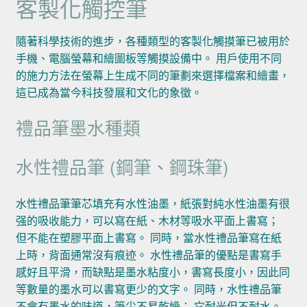
客製化觸控筆
隨著科學技術的進步，各種類型的客製化觸摸筆已被用於
手機、電腦螢幕和繪圖板等觸摸設備中。 用戶使用不同
的施力方法在螢幕上生成不同的筆劃來選擇檔案和繪畫，
這已成為當今科技發展和文化的象徵。
禮品筆墨水種類
水性禮品筆 (鋼筆、鋼珠筆)
水性禮品筆筆芯填充有水性油墨，紙張對純水性油墨有很
强的吸收能力，可以寫在紙、木材等吸水平面上書寫；
但不能在塑膠平面上書寫。 同時，當水性禮品筆寫在紙
上時，背面通常沒有痕迹。 水性禮品筆的優點是書寫手
感好且平滑，而缺點是墨水粘度小，書寫長度小，因此同
等數量的墨水可以書寫更少的文字。 同時，水性禮品筆
不會有墨水的味道，筆尖不易乾燥； 它耐光但不耐水。