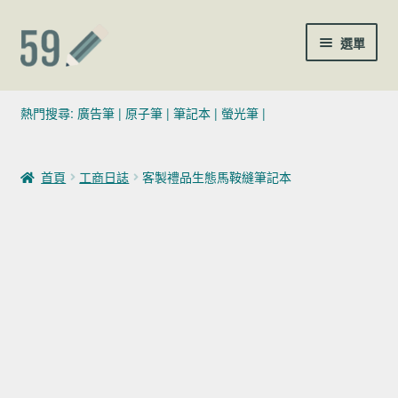
跳至導覽列
跳至主要內容
選單
(02)7729-4140
熱門搜尋:
廣告筆
|
原子筆
|
筆記本
|
螢光筆
|
sales@59pen.com
首頁
工商日誌
客製禮品生態馬鞍縫筆記本
聯絡我們