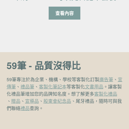
查看內容
59筆 - 品質沒得比
59筆專注於為企業、機構、學校等客製化訂製
廣告筆
、
宣
傳筆
、
禮品筆
、
客製化筆記本
等客製化
文書用品
。讓客製
化禮品筆增加您的品牌知名度。想了解更多
客製化禮品
、
贈品
、
宣導品
、
股東會紀念品
、尾牙禮品，隨時可與我
們聯絡
禮品
查詢。