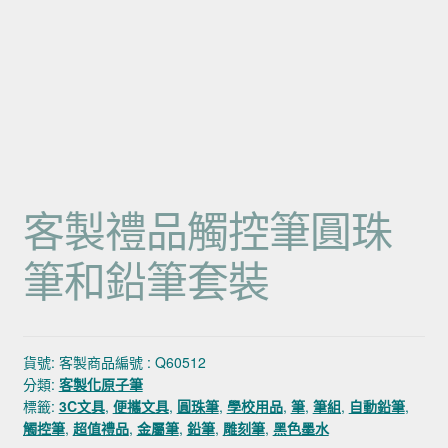
客製禮品觸控筆圓珠
筆和鉛筆套裝
貨號:
客製商品編號 : Q60512
分類:
客製化原子筆
標籤:
3C文具
,
便攜文具
,
圓珠筆
,
學校用品
,
筆
,
筆組
,
自動鉛筆
,
觸控筆
,
超值禮品
,
金屬筆
,
鉛筆
,
雕刻筆
,
黑色墨水