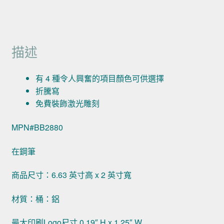
描述
有 4 種令人興奮的項目顏色可供選擇
折騰寫
免費裝飾激光雕刻
MPN#BB2880
在鋼筆
商品尺寸：6.63 英寸高 x 2 英寸寬
材質：桶：鋁
最大印刷Logo尺寸 0.19″ H x 1.25″ W