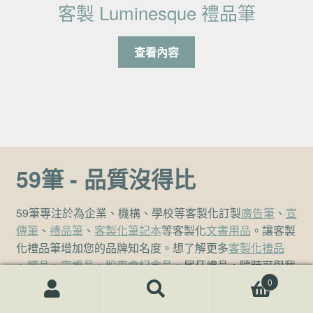
客製 Luminesque 禮品筆
查看內容
59筆 - 品質沒得比
59筆專注於為企業、機構、學校等客製化訂製
廣告筆
、
宣
傳筆
、
禮品筆
、
客製化筆記本
等客製化
文書用品
。讓客製
化禮品筆增加您的品牌知名度。想了解更多
客製化禮品
、
贈品
、
宣導品
、
股東會紀念品
、尾牙禮品，隨時可與我
們聯絡
禮品
查詢。
0
搜尋關鍵字:
搜
尋