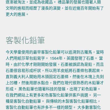
逐漸被淘汰，並成為收藏品。 禮品筆的發展也隨著人類
文明的進程而經歷了漫長的演變，並在近幾百年開始有了
更大的進展。
客製化鉛筆
今天學童使用的最早客製化鉛筆可以追溯到古羅馬，當時
人們用紙莎草包鉛寫字。 1564年，英國發現了石墨。 當
時，由於化學才剛剛開始發展，石墨被誤認為是鉛，而且
石墨很容易形成杆狀，所以用羊皮紙將石墨條包裹起來。
直到義大利人開始用木頭固定石墨條，然後在木塊上先刻
上凹槽，然後用膠水黏合，我們在現代很熟悉的木鉛筆才
形成。 黑色鉛筆也隨著科技的發展，出現了彩色鉛筆。
在我們網站上有更多彩色客製化鉛筆供客戶挑選。 另一
種是客製化自動鉛筆。 與傳統的木製客製化鉛筆相比，
客製化自動鉛筆也有許多不一樣的類型。 大多數客製化