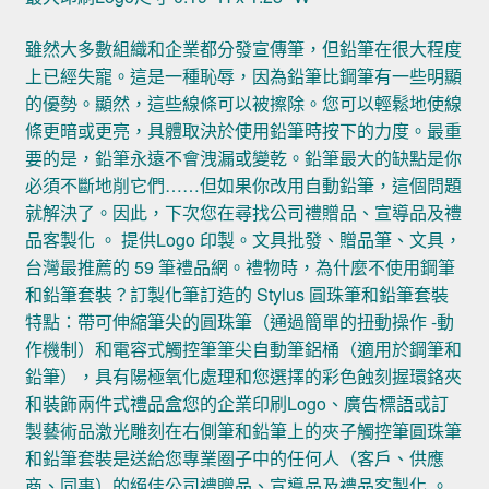
雖然大多數組織和企業都分發宣傳筆，但鉛筆在很大程度
上已經失寵。這是一種恥辱，因為鉛筆比鋼筆有一些明顯
的優勢。顯然，這些線條可以被擦除。您可以輕鬆地使線
條更暗或更亮，具體取決於使用鉛筆時按下的力度。最重
要的是，鉛筆永遠不會洩漏或變乾。鉛筆最大的缺點是你
必須不斷地削它們……但如果你改用自動鉛筆，這個問題
就解決了。因此，下次您在尋找公司禮贈品、宣導品及禮
品客製化 。 提供Logo 印製。文具批發、贈品筆、文具，
台灣最推薦的 59 筆禮品網。禮物時，為什麼不使用鋼筆
和鉛筆套裝？訂製化筆訂造的 Stylus 圓珠筆和鉛筆套裝
特點：帶可伸縮筆尖的圓珠筆（通過簡單的扭動操作 -動
作機制）和電容式觸控筆筆尖自動筆鋁桶（適用於鋼筆和
鉛筆），具有陽極氧化處理和您選擇的彩色蝕刻握環鉻夾
和裝飾兩件式禮品盒您的企業印刷Logo、廣告標語或訂
製藝術品激光雕刻在右側筆和鉛筆上的夾子觸控筆圓珠筆
和鉛筆套裝是送給您專業圈子中的任何人（客戶、供應
商、同事）的絕佳公司禮贈品、宣導品及禮品客製化 。