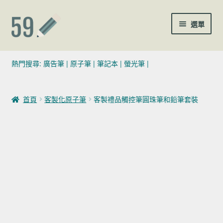
跳至導覽列
跳至主要內容
選單
(02)7729-4140
熱門搜尋:
廣告筆
|
原子筆
|
筆記本
|
螢光筆
|
sales@59pen.com
首頁
客製化原子筆
客製禮品觸控筆圓珠筆和鉛筆套裝
聯絡我們