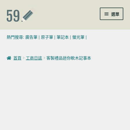
跳至導覽列
跳至主要內容
選單
(02)7729-4140
熱門搜尋:
廣告筆
|
原子筆
|
筆記本
|
螢光筆
|
sales@59pen.com
首頁
工商日誌
客製禮品迷你軟木記事本
聯絡我們