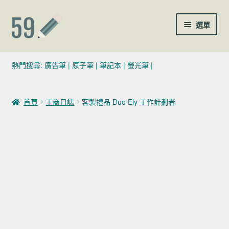
跳至導覽列
跳至主要內容
選單
(02)7729-4140
熱門搜尋:
廣告筆
|
原子筆
|
筆記本
|
螢光筆
|
sales@59pen.com
首頁
工商日誌
客製禮品 Duo Ely 工作計劃者
聯絡我們