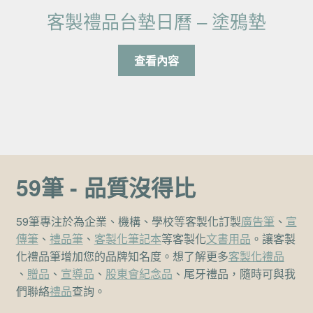
客製禮品台墊日曆 – 塗鴉墊
查看內容
59筆 - 品質沒得比
59筆專注於為企業、機構、學校等客製化訂製
廣告筆
、
宣
傳筆
、
禮品筆
、
客製化筆記本
等客製化
文書用品
。讓客製
化禮品筆增加您的品牌知名度。想了解更多
客製化禮品
、
贈品
、
宣導品
、
股東會紀念品
、尾牙禮品，隨時可與我
們聯絡
禮品
查詢。