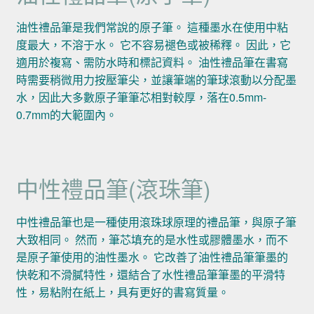
油性禮品筆是我們常說的原子筆。 這種墨水在使用中粘
度最大，不溶于水。 它不容易褪色或被稀釋。 因此，它
適用於複寫、需防水時和標記資料。 油性禮品筆在書寫
時需要稍微用力按壓筆尖，並讓筆端的筆球滾動以分配墨
水，因此大多數原子筆筆芯相對較厚，落在0.5mm-
0.7mm的大範圍內。
中性禮品筆(滾珠筆)
中性禮品筆也是一種使用滾珠球原理的禮品筆，與原子筆
大致相同。 然而，筆芯填充的是水性或膠體墨水，而不
是原子筆使用的油性墨水。 它改善了油性禮品筆筆墨的
快乾和不滑膩特性，還結合了水性禮品筆筆墨的平滑特
性，易粘附在紙上，具有更好的書寫質量。