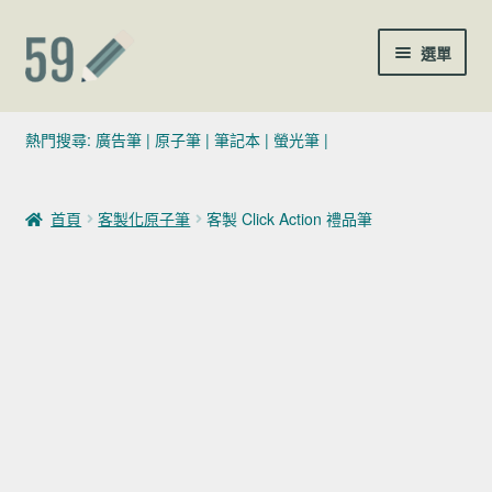
跳至導覽列
跳至主要內容
選單
(02)7729-4140
熱門搜尋:
廣告筆
|
原子筆
|
筆記本
|
螢光筆
|
sales@59pen.com
首頁
客製化原子筆
客製 Click Action 禮品筆
聯絡我們