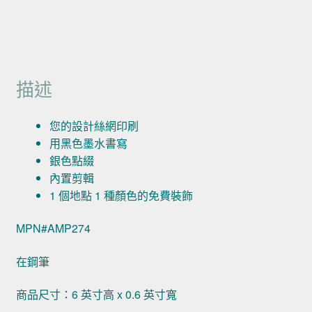
描述
您的設計絲網印刷
用黑色墨水書寫
銀色點綴
內置剪輯
1 個地點 1 種顏色的免費裝飾
MPN#AMP274
在鋼筆
商品尺寸：6 英寸高 x 0.6 英寸寬