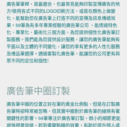
廣告筆筆桿，是最適合、也最常見能夠印製宣傳廣告的地
方!使用各式不同的LOGO印刷方法，或是在顏色上做變
化，能幫助您在廣告筆上打造不同的宣傳及訊息傳遞效
果。59筆為有多年專業經驗的廣告筆公司 ，能透過特色
化、專業化、藝術化三個方面，為您提供個性化廣告筆訂
製服務。我們能為您提供設計服務，讓您的廣告筆能夠有
平面以及立體的不同變化，讓您的享有更多的人性化服務
及禮品筆選擇。通過客製化廣告筆，能讓您的公司更有與
眾不同的定位和個性!
廣告筆中圈訂製
廣告筆中圈的位置正好在筆的黃金比例點，但是在訂製廣
告筆時卻時常被忽略，但其實中圈對於廣告筆的線條有著
關鍵性的影響。59筆專注於廣告筆訂製，微小的細節更能
增強視覺效過，起到畫龍點睛的效果，有助於提升個人或