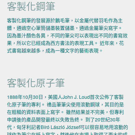
客製化鋼筆
客製化鋼筆的發展源於鵝毛筆，以金屬代替羽毛作為主
體，通過空心筆筒儲墨裝置儲墨，通過金屬筆尖寫字。
因為墨汁顏色各異，不同的筆尖可以表現出不同的書寫效
果，所以它已經成為西方書法的表現工具。 近年來，花
式書寫越來越多，成為一種文字的藝術表現。
客製化原子筆
1888年10月30日，美國人John J. Loud首次公佈了客製
化原子筆的專利。 禮品筆筆尖使用滾動鋼球，其目的是
在粗糙的資料表面上寫字。 雖然結果並不完美，但專利
申請後的產品開發最終以失敗告終。 到了20世紀30年
代，匈牙利記者Bíró László József可以很容易地用滾動的
球作為筆尖在紙上寫字，然後他在市場上取得了更大的成