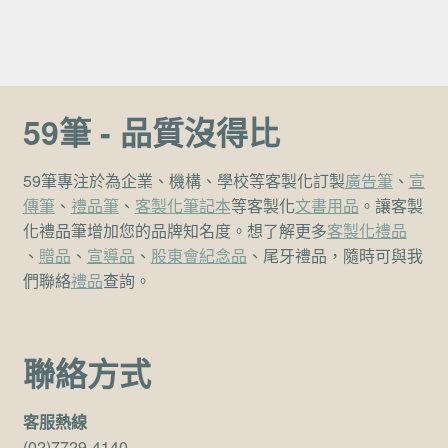
59筆 - 品質沒得比
59筆專注於為企業、機構、學校等客製化訂製
廣告筆
、
宣
傳筆
、
禮品筆
、
客製化筆記本
等客製化
文書用品
。讓客製
化禮品筆增加您的品牌知名度。想了解更多
客製化禮品
、
贈品
、
宣導品
、
股東會紀念品
、尾牙禮品，隨時可與我
們聯絡
禮品
查詢。
聯絡方式
客服熱線
(02)7729-4140