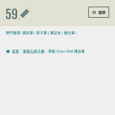
跳至導覽列
跳至主要內容
選單
(02)7729-4140
熱門搜尋:
廣告筆
|
原子筆
|
筆記本
|
螢光筆
|
sales@59pen.com
首頁
客製化原子筆
客製 Onyx Grid 禮品筆
聯絡我們