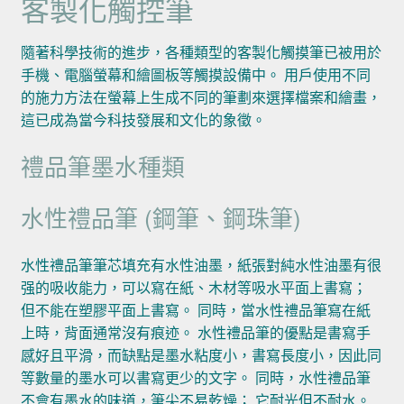
客製化觸控筆
隨著科學技術的進步，各種類型的客製化觸摸筆已被用於
手機、電腦螢幕和繪圖板等觸摸設備中。 用戶使用不同
的施力方法在螢幕上生成不同的筆劃來選擇檔案和繪畫，
這已成為當今科技發展和文化的象徵。
禮品筆墨水種類
水性禮品筆 (鋼筆、鋼珠筆)
水性禮品筆筆芯填充有水性油墨，紙張對純水性油墨有很
强的吸收能力，可以寫在紙、木材等吸水平面上書寫；
但不能在塑膠平面上書寫。 同時，當水性禮品筆寫在紙
上時，背面通常沒有痕迹。 水性禮品筆的優點是書寫手
感好且平滑，而缺點是墨水粘度小，書寫長度小，因此同
等數量的墨水可以書寫更少的文字。 同時，水性禮品筆
不會有墨水的味道，筆尖不易乾燥； 它耐光但不耐水。