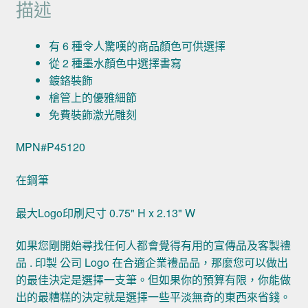
描述
有 6 種令人驚嘆的商品顏色可供選擇
從 2 種墨水顏色中選擇書寫
鍍鉻裝飾
槍管上的優雅細節
免費裝飾激光雕刻
MPN#P45120
在鋼筆
最大Logo印刷尺寸 0.75" H x 2.13" W
如果您剛開始尋找任何人都會覺得有用的宣傳品及客製禮
品 . 印製 公司 Logo 在合適企業禮品品，那麼您可以做出
的最佳決定是選擇一支筆。但如果你的預算有限，你能做
出的最糟糕的決定就是選擇一些平淡無奇的東西來省錢。