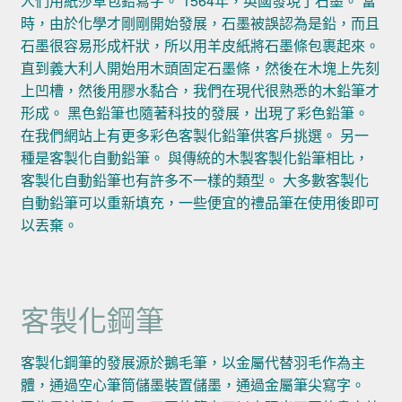
人們用紙莎草包鉛寫字。 1564年，英國發現了石墨。 當
時，由於化學才剛剛開始發展，石墨被誤認為是鉛，而且
石墨很容易形成杆狀，所以用羊皮紙將石墨條包裹起來。
直到義大利人開始用木頭固定石墨條，然後在木塊上先刻
上凹槽，然後用膠水黏合，我們在現代很熟悉的木鉛筆才
形成。 黑色鉛筆也隨著科技的發展，出現了彩色鉛筆。
在我們網站上有更多彩色客製化鉛筆供客戶挑選。 另一
種是客製化自動鉛筆。 與傳統的木製客製化鉛筆相比，
客製化自動鉛筆也有許多不一樣的類型。 大多數客製化
自動鉛筆可以重新填充，一些便宜的禮品筆在使用後即可
以丟棄。
客製化鋼筆
客製化鋼筆的發展源於鵝毛筆，以金屬代替羽毛作為主
體，通過空心筆筒儲墨裝置儲墨，通過金屬筆尖寫字。