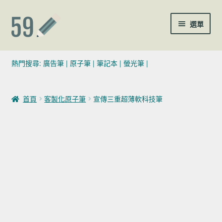
跳至導覽列
跳至主要內容
選單
(02)7729-4140
熱門搜尋:
廣告筆
|
原子筆
|
筆記本
|
螢光筆
|
sales@59pen.com
首頁
客製化原子筆
宣傳三重超薄軟科技筆
聯絡我們