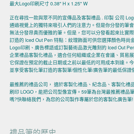
最大Logo印刷尺寸 0.38" H x 1.25" W
正在尋找一款與眾不同的宣傳品及客製禮品 . 印製 公司 L
通過視覺上的獨特來吸引人們的注意力。但是你分發的筆
無法分發昂貴而優雅的筆。但是，您可以分發看起來比實
訂造的 Iced Out Pen 特點：紋理飾面可供您選擇
Logo印刷、廣告標語或訂製藝術品激光雕刻的 Iced Out P
企業禮品客製化禮品，適合任何組織或企業在會議、貿易
它保證在預定的截止日期或之前以最低的可用成本到達。今天訂購
並享受客製化筆訂造的客製筆/個性化筆/廣告筆的最低保證
最推薦的禮品公司， 適於客製化禮品、紀念品、客製化禮
刷印 LOGO，能把公司型像宣傳。59筆為台灣最推薦禮
嗎?快聯絡我們，為您的公司製作專屬於您的客製化廣告筆!
禮品筆的歷史