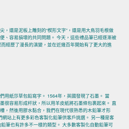
尖，還是泥板上雕刻的“楔形文字”，還是用大鳥羽毛根做
便、容易損壞的共同問題。 今天，這些禮品筆已經逐漸被
程而經歷了漫長的演變，並在近幾百年開始有了更大的進
用紙莎草包鉛寫字。 1564年，英國發現了石墨。 當
墨很容易形成杆狀，所以用羊皮紙將石墨條包裹起來。 直
凹槽，然後用膠水黏合，我們在現代很熟悉的木鉛筆才形
們網站上有更多彩色客製化鉛筆供客戶挑選。 另一種是客
動鉛筆也有許多不一樣的類型。 大多數客製化自動鉛筆可