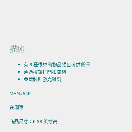
描述
有 6 種很棒的物品顏色可供選擇
通過按鈕打開和關閉
免費裝飾激光雕刻
MPN#549
在鋼筆
商品尺寸：5.38 英寸高