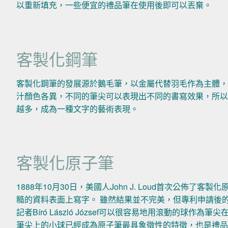
以重新填充，一些便宜的禮品筆在使用後即可以丟棄。
客製化鋼筆
客製化鋼筆的發展源於鵝毛筆，以金屬代替羽毛作為主體，
汁顏色各異，不同的筆尖可以表現出不同的書寫效果，所以
越多，成為一種文字的藝術表現。
客製化原子筆
1888年10月30日，美國人John J. Loud首次公佈
糙的資料表面上寫字。 雖然結果並不完美，但專利申請後的
記者Bíró László József可以很容易地用滾動的球
筆尖上的小球已經成為原子筆最具象徵性的特徵，也是禮