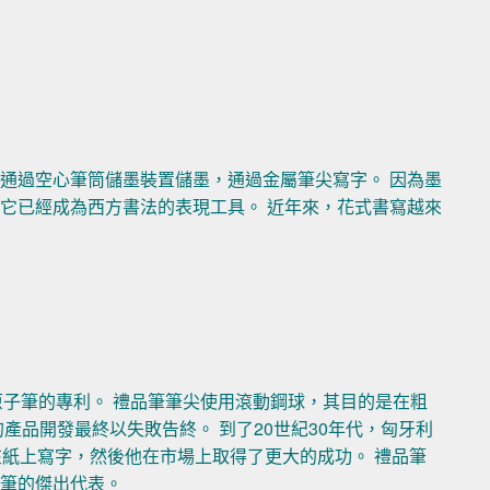
通過空心筆筒儲墨裝置儲墨，通過金屬筆尖寫字。 因為墨
它已經成為西方書法的表現工具。 近年來，花式書寫越來
了客製化原子筆的專利。 禮品筆筆尖使用滾動鋼球，其目的是在粗
產品開發最終以失敗告終。 到了20世紀30年代，匈牙利
作為筆尖在紙上寫字，然後他在市場上取得了更大的成功。 禮品筆
品筆的傑出代表。