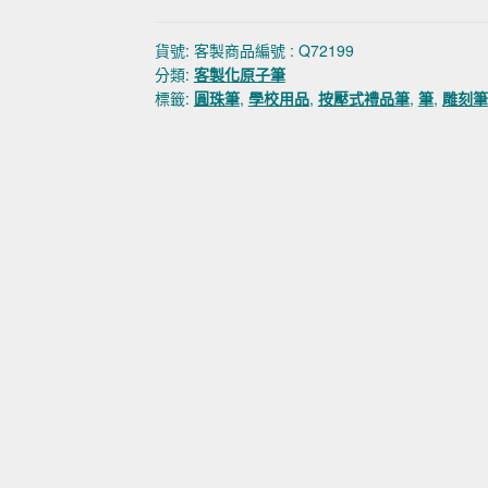
貨號:
客製商品編號 : Q72199
分類:
客製化原子筆
標籤:
圓珠筆
,
學校用品
,
按壓式禮品筆
,
筆
,
雕刻筆