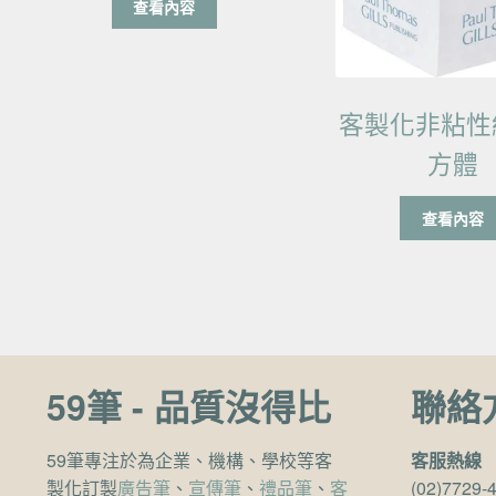
查看內容
客製化非粘性
方體
查看內容
59筆 - 品質沒得比
聯絡
59筆專注於為企業、機構、學校等客
客服熱線
製化訂製
廣告筆
、
宣傳筆
、
禮品筆
、
客
(02)7729-