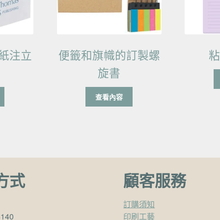
紙注立
便籤和旗幟的訂製螺
旋書
查看內容
方式
顧客服務
訂購須知
4140
印刷工藝