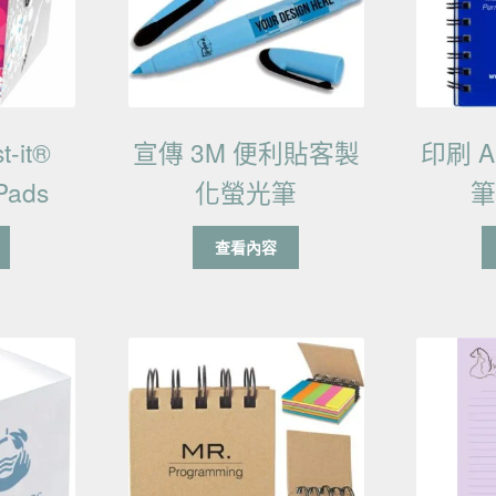
-it®
宣傳 3M 便利貼客製
印刷 A
Pads
化螢光筆
查看內容