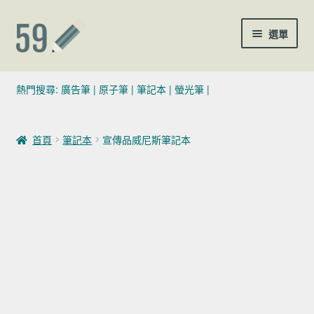
跳至導覽列
跳至主要內容
選單
(02)7729-4140
熱門搜尋:
廣告筆
|
原子筆
|
筆記本
|
螢光筆
|
sales@59pen.com
首頁
筆記本
宣傳品威尼斯筆記本
聯絡我們