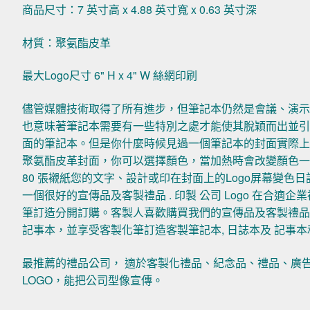
商品尺寸：7 英寸高 x 4.88 英寸寬 x 0.63 英寸深
材質：聚氨酯皮革
最大Logo尺寸 6" H x 4" W 絲網印刷
儘管媒體技術取得了所有進步，但筆記本仍然是會議、演
也意味著筆記本需要有一些特別之處才能使其脫穎而出並
面的筆記本。但是你什麼時候見過一個筆記本的封面實際
聚氨酯皮革封面，你可以選擇顏色，當加熱時會改變顏色一
80 張襯紙您的文字、設計或印在封面上的Logo屏幕變
一個很好的宣傳品及客製禮品 . 印製 公司 Logo 在合
筆訂造分開訂購。客製人喜歡購買我們的宣傳品及客製禮品 . 
記事本，並享受客製化筆訂造客製筆記本, 日誌本及 記事本
最推薦的禮品公司， 適於客製化禮品、紀念品、禮品、廣
LOGO，能把公司型像宣傳。