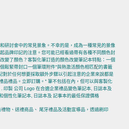
示和研討會中的常見景象。不幸的是，成為一種常見的景像
引起品牌印記的注意。您可能已經看過帶有各種不同顏色封
上改變了顏色？客製化筆訂造的顏色改變筆記本特點：一個
個鬆緊帶封口一個筆環附件*與熱激活顏色相匹配的書籤
色日記對於任何想要採取額外步驟以引起注意的企業來說都是
適企業禮品禮品。立即訂購。* 筆不包括在內，但可以與客製化
印製 公司 Logo 在合適企業禮品變色筆記本, 日誌本及
和個性化筆記本, 日誌本及 記事本的最低保證價格
告禮物、送禮商品、 尾牙禮品及活動宣導品，透過刷印