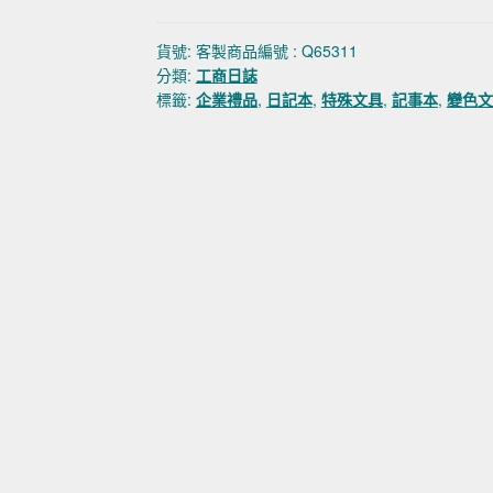
貨號:
客製商品編號 : Q65311
分類:
工商日誌
標籤:
企業禮品
,
日記本
,
特殊文具
,
記事本
,
變色文