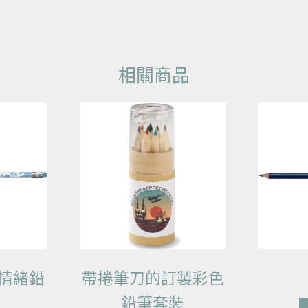
相關商品
情緒鉛
帶捲筆刀的訂製彩色
鉛筆套裝