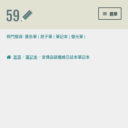
跳至導覽列
跳至主要內容
選單
(02)7729-4140
熱門搜尋:
廣告筆
|
原子筆
|
筆記本
|
螢光筆
|
sales@59pen.com
首頁
筆記本
宣傳品碳纖維日誌本筆記本
聯絡我們