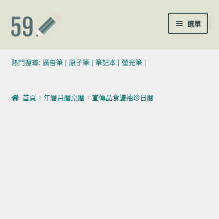
跳至導覽列
跳至主要內容
選單
(02)7729-4140
熱門搜尋:
廣告筆
|
原子筆
|
筆記本
|
螢光筆
|
sales@59pen.com
首頁
年曆月曆桌曆
宣傳品食譜袖珍日曆
聯絡我們