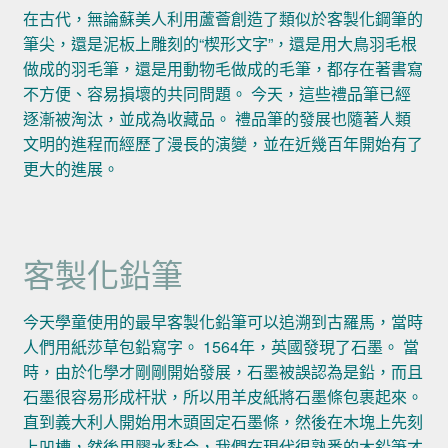
在古代，無論蘇美人利用蘆薈創造了類似於客製化鋼筆的
筆尖，還是泥板上雕刻的“楔形文字”，還是用大鳥羽毛根
做成的羽毛筆，還是用動物毛做成的毛筆，都存在著書寫
不方便、容易損壞的共同問題。 今天，這些禮品筆已經
逐漸被淘汰，並成為收藏品。 禮品筆的發展也隨著人類
文明的進程而經歷了漫長的演變，並在近幾百年開始有了
更大的進展。
客製化鉛筆
今天學童使用的最早客製化鉛筆可以追溯到古羅馬，當時
人們用紙莎草包鉛寫字。 1564年，英國發現了石墨。 當
時，由於化學才剛剛開始發展，石墨被誤認為是鉛，而且
石墨很容易形成杆狀，所以用羊皮紙將石墨條包裹起來。
直到義大利人開始用木頭固定石墨條，然後在木塊上先刻
上凹槽，然後用膠水黏合，我們在現代很熟悉的木鉛筆才