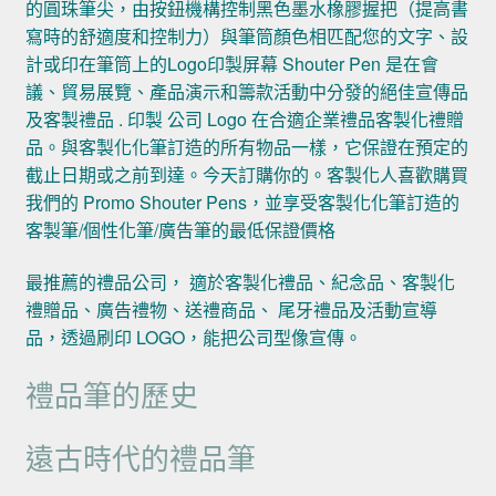
的圓珠筆尖，由按鈕機構控制黑色墨水橡膠握把（提高書
寫時的舒適度和控制力）與筆筒顏色相匹配您的文字、設
計或印在筆筒上的Logo印製屏幕 Shouter Pen 是在會
議、貿易展覽、產品演示和籌款活動中分發的絕佳宣傳品
及客製禮品 . 印製 公司 Logo 在合適企業禮品客製化禮贈
品。與客製化化筆訂造的所有物品一樣，它保證在預定的
截止日期或之前到達。今天訂購你的。客製化人喜歡購買
我們的 Promo Shouter Pens，並享受客製化化筆訂造的
客製筆/個性化筆/廣告筆的最低保證價格
最推薦的禮品公司， 適於客製化禮品、紀念品、客製化
禮贈品、廣告禮物、送禮商品、 尾牙禮品及活動宣導
品，透過刷印 LOGO，能把公司型像宣傳。
禮品筆的歷史
遠古時代的禮品筆