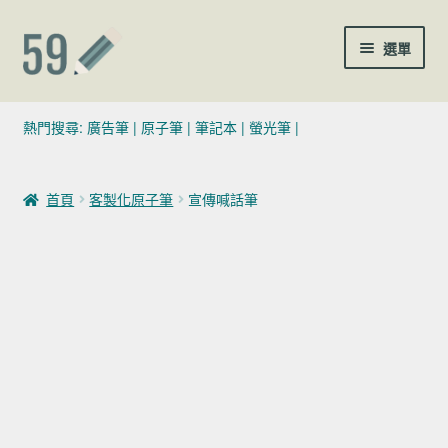
跳至導覽列
跳至主要內容
選單
(02)7729-4140
熱門搜尋:
廣告筆
|
原子筆
|
筆記本
|
螢光筆
|
sales@59pen.com
首頁
客製化原子筆
宣傳喊話筆
聯絡我們