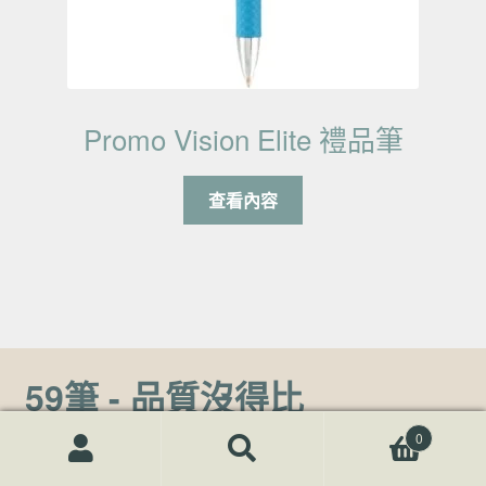
Promo Vision Elite 禮品筆
查看內容
59筆 - 品質沒得比
0
59筆專注於為企業、機構、學校等客製化訂製
廣告筆
、
宣
搜尋關鍵字:
搜
傳筆
、
禮品筆
、
客製化筆記本
等客製化
文書用品
。讓客製
尋