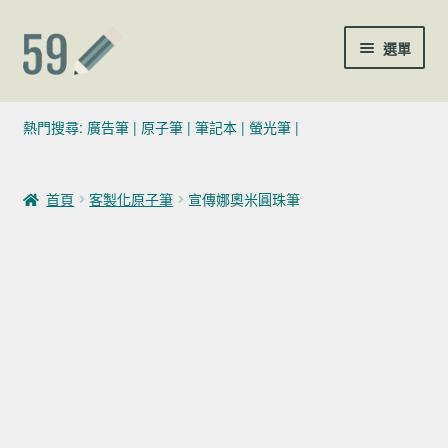
跳至導覽列
跳至主要內容
選單
(02)7729-4140
熱門搜尋:
廣告筆
|
原子筆
|
筆記本
|
螢光筆
|
sales@59pen.com
首頁
客製化原子筆
宣傳娜奧米圓珠筆
聯絡我們