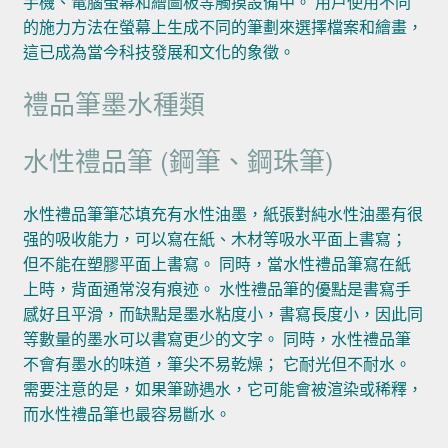
手機、電腦螢幕和繪圖板等觸摸設備中。 用戶使用不同
的施力方法在螢幕上生成不同的筆劃來選擇檔案和繪畫，
這已成為當今科技發展和文化的象徵。
禮品筆墨水種類
水性禮品筆 (鋼筆、鋼珠筆)
水性禮品筆筆芯填充有水性油墨，紙張對純水性油墨有很
强的吸收能力，可以寫在紙、木材等吸水平面上書寫；
但不能在塑膠平面上書寫。 同時，當水性禮品筆寫在紙
上時，背面通常沒有痕迹。 水性禮品筆的優點是書寫手
感好且平滑，而缺點是墨水粘度小，書寫長度小，因此同
等數量的墨水可以書寫更少的文字。 同時，水性禮品筆
不會有墨水的味道，筆尖不易乾燥； 它耐光但不耐水。
需要注意的是，如果筆跡遇水，它可能會被渲染或稀釋，
而水性禮品筆也最容易斷水。