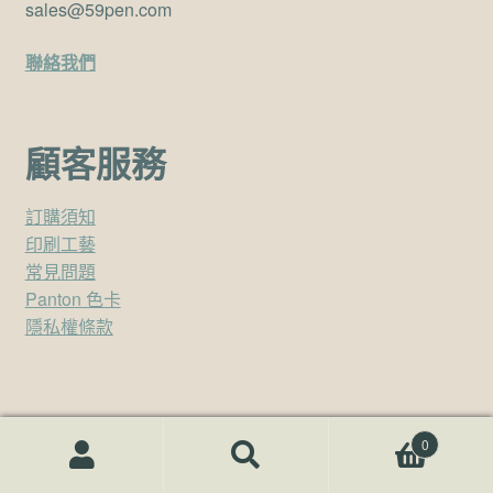
sales@59pen.com
聯絡我們
顧客服務
訂購須知
印刷工藝
常見問題
Panton 色卡
隱私權條款
禮品客製贊助廠商
0
搜尋關鍵字:
搜
尋