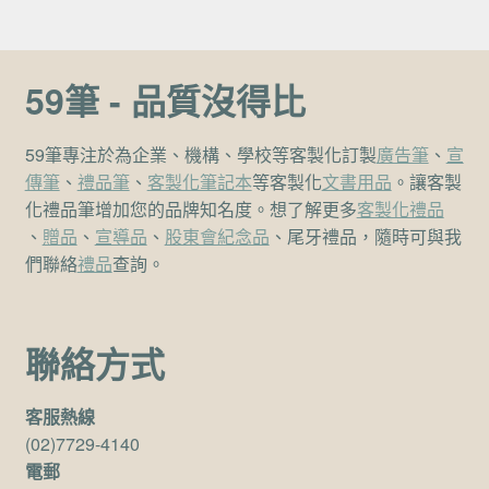
59筆 - 品質沒得比
59筆專注於為企業、機構、學校等客製化訂製
廣告筆
、
宣
傳筆
、
禮品筆
、
客製化筆記本
等客製化
文書用品
。讓客製
化禮品筆增加您的品牌知名度。想了解更多
客製化禮品
、
贈品
、
宣導品
、
股東會紀念品
、尾牙禮品，隨時可與我
們聯絡
禮品
查詢。
聯絡方式
客服熱線
(02)7729-4140
電郵