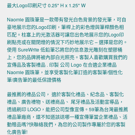
最大Logo印刷尺寸 0.25" H x 1.25" W
Naomie 圓珠筆是一款帶有發光白色背景的發光筆，可自
豪地展示您的Logo印刷，筆桿上的彩色燈與筆桿顏色相
匹配。柱塞上的光激活器可讓您出色地展示您的Logo印
刷點亮或在關閉燈的情況下巧妙地展示它 – 選擇是您的。
使用 SureWrite 低鉛筆芯將您的信息激光雕刻在塑膠桶
上，您的品牌將被內部白光照亮。客製人喜歡購買我們的
宣傳品及客製禮品 . 印製 公司 Logo 在合適企業禮品
Naomie 圓珠筆，並享受客製化筆訂造的客製筆/個性化
筆/廣告筆的最低保證價格
最推薦的禮品公司， 適於客製化禮品、紀念品、客製化
禮品、廣告禮物、送禮商品、 尾牙禮品及活動宣導品，
透過刷印 LOGO，能把公司型像宣傳。59筆為台灣最推薦
禮品筆廠商，還不知道該送哪一種宣傳筆當企業禮品、活
動贈品嗎?快聯絡我們，為您的公司製作專屬於您的客製
化廣告筆!