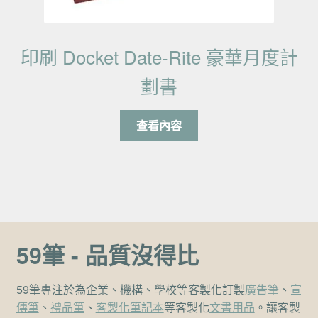
印刷 Docket Date-Rite 豪華月度計
劃書
查看內容
59筆 - 品質沒得比
59筆專注於為企業、機構、學校等客製化訂製
廣告筆
、
宣
傳筆
、
禮品筆
、
客製化筆記本
等客製化
文書用品
。讓客製