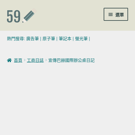
跳至導覽列
跳至主要內容
選單
(02)7729-4140
熱門搜尋:
廣告筆
|
原子筆
|
筆記本
|
螢光筆
|
sales@59pen.com
首頁
工商日誌
宣傳巴赫國際辦公桌日記
聯絡我們