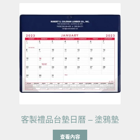
客製禮品台墊日曆 – 塗鴉墊
查看內容