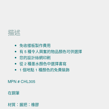
描述
免收樣板製作費用
有 5 種令人興奮的物品顏色可供選擇
您的設計絲網印刷
從 2 種墨水顏色中選擇書寫
1 個地點 1 種顏色的免費裝飾
MPN # CHL305
在鋼筆
材質：握把：橡膠