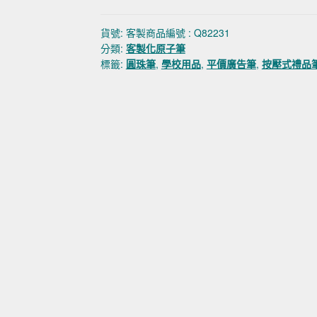
貨號:
客製商品編號 : Q82231
分類:
客製化原子筆
標籤:
圓珠筆
,
學校用品
,
平價廣告筆
,
按壓式禮品