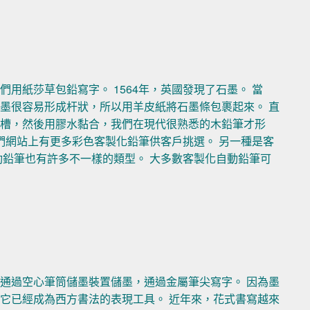
用紙莎草包鉛寫字。 1564年，英國發現了石墨。 當
墨很容易形成杆狀，所以用羊皮紙將石墨條包裹起來。 直
凹槽，然後用膠水黏合，我們在現代很熟悉的木鉛筆才形
們網站上有更多彩色客製化鉛筆供客戶挑選。 另一種是客
動鉛筆也有許多不一樣的類型。 大多數客製化自動鉛筆可
通過空心筆筒儲墨裝置儲墨，通過金屬筆尖寫字。 因為墨
它已經成為西方書法的表現工具。 近年來，花式書寫越來