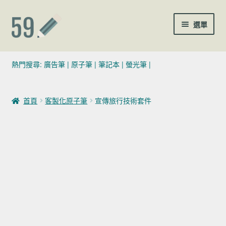
跳至導覽列
跳至主要內容
選單
(02)7729-4140
熱門搜尋:
廣告筆
|
原子筆
|
筆記本
|
螢光筆
|
sales@59pen.com
首頁
客製化原子筆
宣傳旅行技術套件
聯絡我們