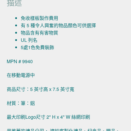
描述
免收樣板製作費用
有 5 種令人興奮的物品顏色可供選擇
物品含有有害物質
UL 列名
5處1色免費裝飾
MPN # 9940
在移動電源中
商品尺寸：5 英寸高 x 7.5 英寸寬
材質：筆：鋁
最大印刷Logo尺寸 2" H x 4" W 絲網印刷
最推薦的禮品公司， 適於客製化禮品、紀念品、贈品、