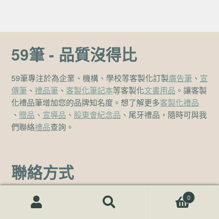
59筆 - 品質沒得比
59筆專注於為企業、機構、學校等客製化訂製
廣告筆
、
宣
傳筆
、
禮品筆
、
客製化筆記本
等客製化
文書用品
。讓客製
化禮品筆增加您的品牌知名度。想了解更多
客製化禮品
、
贈品
、
宣導品
、
股東會紀念品
、尾牙禮品，隨時可與我
們聯絡
禮品
查詢。
聯絡方式
客服熱線
0
(02)7729-4140
搜尋關鍵字:
搜
尋