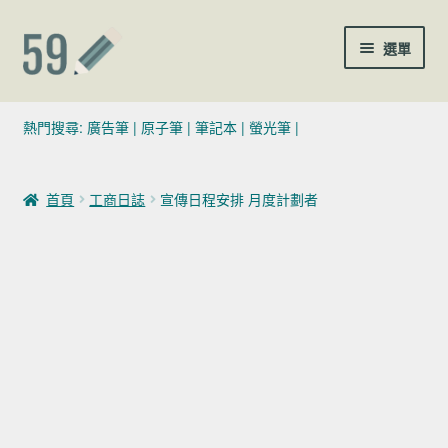
跳至導覽列
跳至主要內容
選單
(02)7729-4140
熱門搜尋:
廣告筆
|
原子筆
|
筆記本
|
螢光筆
|
sales@59pen.com
首頁
工商日誌
宣傳日程安排 月度計劃者
聯絡我們